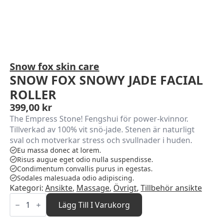
Snow fox skin care
SNOW FOX SNOWY JADE FACIAL
ROLLER
399,00
kr
The Empress Stone! Fengshui för power-kvinnor.
Tillverkad av 100% vit snö-jade. Stenen är naturligt
sval och motverkar stress och svullnader i huden.
Eu massa donec at lorem.
Risus augue eget odio nulla suspendisse.
Condimentum convallis purus in egestas.
Sodales malesuada odio adipiscing.
Kategori:
Ansikte
,
Massage
,
Övrigt
,
Tillbehör ansikte
SNOW
FOX
Lägg Till I Varukorg
SNOWY