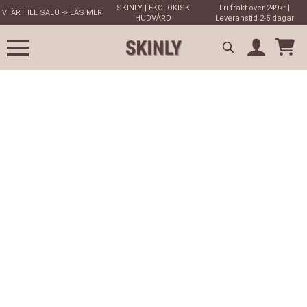
SKINLY | EKOLOKISK
Fri frakt över 249kr |
VI ÄR TILL SALU -> LÄS MER
HUDVÅRD
Leveranstid 2-5 dagar
Search
for: