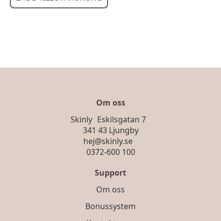
var:
är:
447,00 kr.
299,00 kr.
Om oss
Skinly Eskilsgatan 7
341 43 Ljungby
hej@skinly.se
0372-600 100
Support
Om oss
Bonussystem