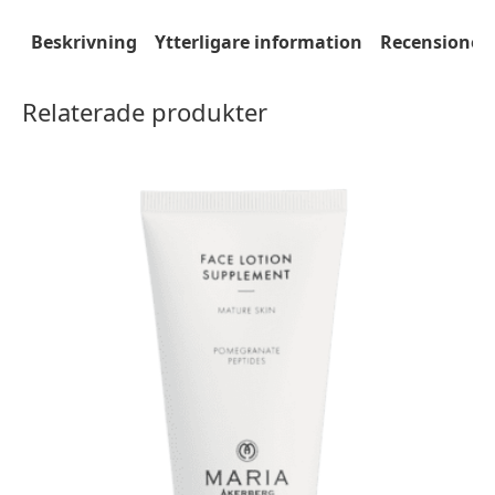
JADE
FACIAL
ROLLER
Beskrivning
Ytterligare information
Recensioner 
mängd
Relaterade produkter