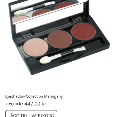
Eyeshadow Collection Mahogany
447,00
kr
299,00
kr
Det
Det
ursprungliga
nuvarande
priset
priset
LÄGG TILL I VARUKORG