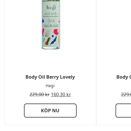
Body Oil Berry Lovely
Body O
Hagi
229,00
kr
160,30
kr
229
KÖP NU