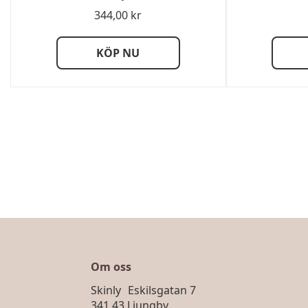
344,00
kr
KÖP NU
Om oss
Skinly Eskilsgatan 7
341 43 Ljungby