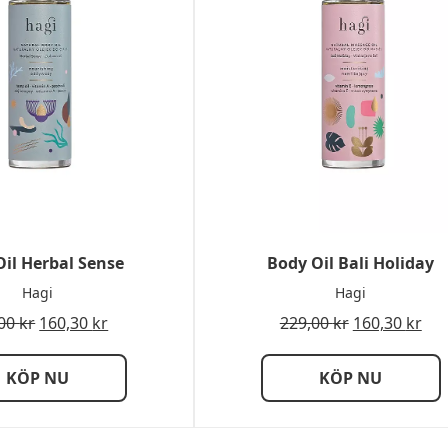
il Herbal Sense
Body Oil Bali Holiday
Hagi
Hagi
,00
kr
160,30
kr
229,00
kr
160,30
kr
KÖP NU
KÖP NU