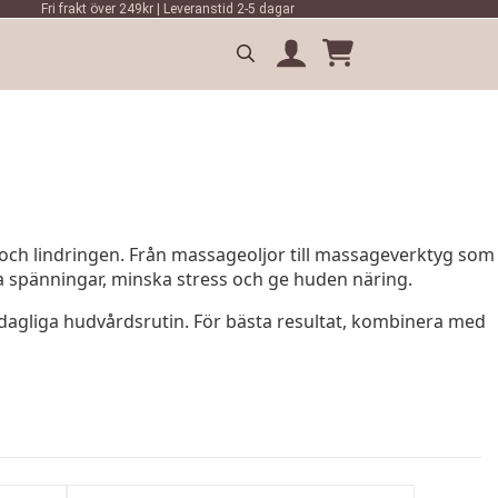
Fri frakt över 249kr | Leveranstid 2-5 dagar
Search
for:
och lindringen. Från massageoljor till massageverktyg som
ra spänningar, minska stress och ge huden näring.
 dagliga hudvårdsrutin. För bästa resultat, kombinera med