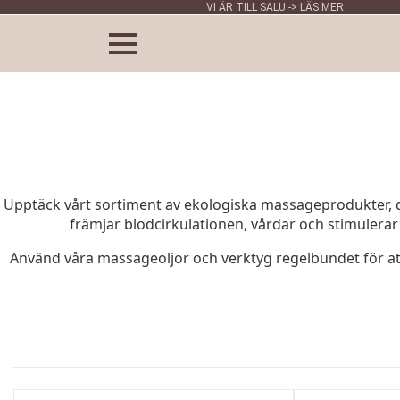
VI ÄR TILL SALU -> LÄS MER
Upptäck vårt sortiment av ekologiska massageprodukter, d
främjar blodcirkulationen, vårdar och stimulerar
Använd våra massageoljor och verktyg regelbundet för att