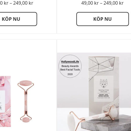
Prisintervall:
Pri
00
kr
–
249,00
kr
49,00
kr
–
249,00
kr
149,00 kr
49,
till
till
KÖP NU
KÖP NU
249,00 kr
249