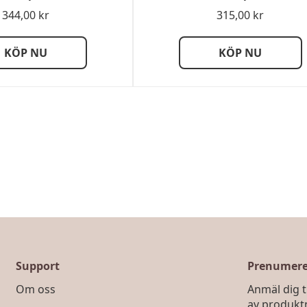
344,00
kr
315,00
kr
KÖP NU
KÖP NU
Support
Prenumerer
Om oss
Anmäl dig ti
av produkt