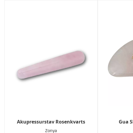
Akupressurstav Rosenkvarts
Gua S
Zonya