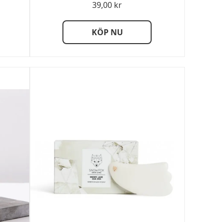
sintervall:
39,00
kr
00 kr
KÖP NU
,00 kr