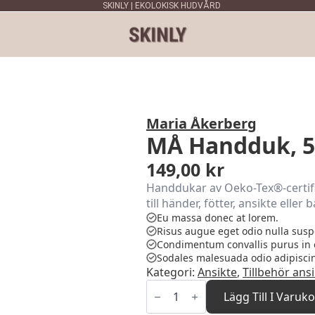
SKINLY | EKOLOKISK HUDVÅRD
Maria Åkerberg
MÅ Handduk, 5
149,00
kr
Handdukar av Oeko-Tex®-certif
till händer, fötter, ansikte eller 
Eu massa donec at lorem.
Risus augue eget odio nulla susp
Condimentum convallis purus in 
Sodales malesuada odio adipisci
Kategori:
Ansikte
,
Tillbehör ans
MÅ
Handduk,
Lägg Till I Varuk
50X75cm