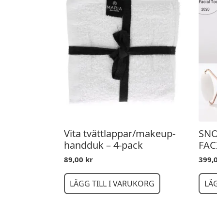
Vita tvättlappar/makeup-
SNO
handduk – 4-pack
FAC
89,00
kr
399,
LÄGG TILL I VARUKORG
LÄ