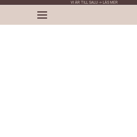
VI ÄR TILL SALU -> LÄS MER