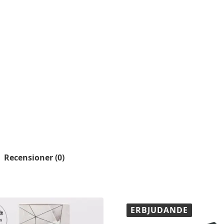
-
2-
pack
mängd
Recensioner (0)
ERBJUDANDE