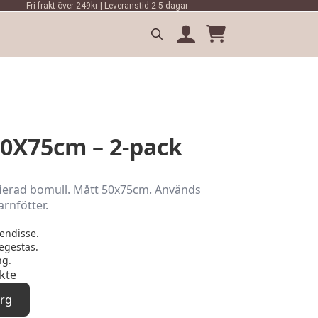
Fri frakt över 249kr | Leveranstid 2-5 dagar
Search
for:
0X75cm – 2-pack
ierad bomull. Mått 50x75cm. Används
barnfötter.
endisse.
egestas.
ng.
ikte
org