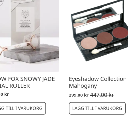
W FOX SNOWY JADE
Eyeshadow Collection
IAL ROLLER
Mahogany
447,00
kr
00
kr
299,00
kr
Det
Det
ursprungliga
nuvarande
priset
priset
GG TILL I VARUKORG
LÄGG TILL I VARUKORG
var:
är:
447,00 kr.
299,00 kr.