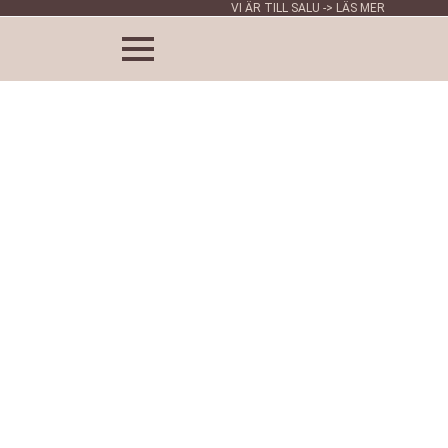
VI ÄR TILL SALU -> LÄS MER