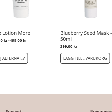
e Lotion More
Blueberry Seed Mask 
50ml
00
kr
–
499,00
kr
ntervall:
299,00
kr
0 kr
0 kr
J ALTERNATIV
LÄGG TILL I VARUKORG
ukten
nter.
nativen
s
Support
Prenumerer