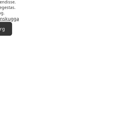
endisse.
egestas.
ng.
nskugga
org