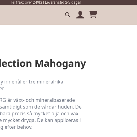
Fri frakt över 249kr | Leveranstid 2-5 dagar
Search
for:
lection Mahogany
innehåller tre mineralrika
r.
G är växt- och mineralbaserade
 samtidigt som de vårdar huden. De
bara precis så mycket olja och vax
e mycket dryga. De kan appliceras i
rg efter behov.