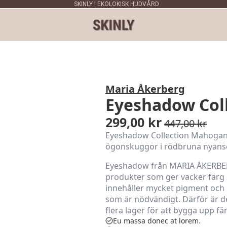
SKINLY | EKOLOKISK HUDVÅRD
Maria Åkerberg
Eyeshadow Col
299,00
kr
447,00
kr
Det
Det
Eyeshadow Collection Mahogany 
ursprungliga
nuvarande
ögonskuggor i rödbruna nyanse
priset
priset
Eyeshadow från MARIA ÅKERBER
var:
är:
produkter som ger vacker färg
447,00 kr.
299,00 kr.
innehåller mycket pigment och 
som är nödvändigt. Därför är d
flera lager för att bygga upp fä
Eu massa donec at lorem.