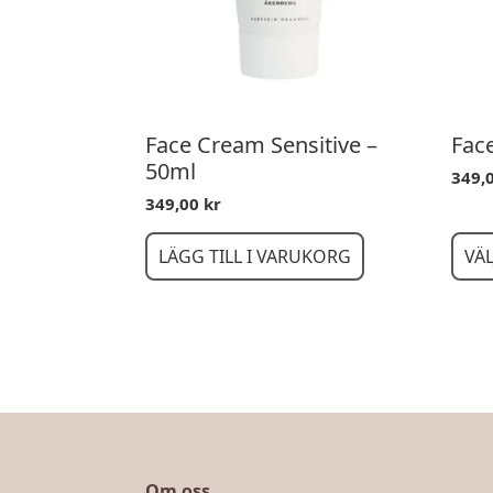
Face Cream Sensitive –
Fac
50ml
349,
Prisi
349,00
kr
349,0
till
Den
499,0
LÄGG TILL I VARUKORG
VÄL
här
prod
har
flera
varia
De
olika
alter
kan
välja
Om oss