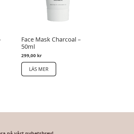
–
Face Mask Charcoal –
50ml
299,00
kr
LÄS MER
a på vårt nyhetsbrev!