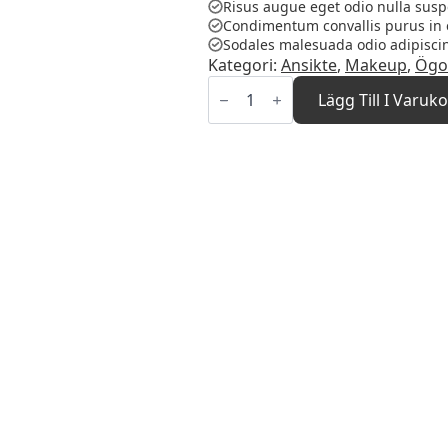
Risus augue eget odio nulla susp
Condimentum convallis purus in 
Sodales malesuada odio adipisci
Kategori:
Ansikte
,
Makeup
,
Ögo
Eyeshadow
Collection
Lägg Till I Varuk
Mahogany
mängd