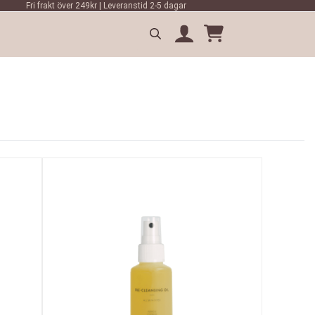
Fri frakt över 249kr | Leveranstid 2-5 dagar
Search
for: