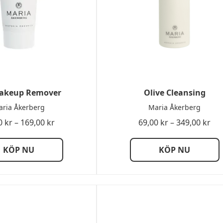
akeup Remover
Olive Cleansing
ria Åkerberg
Maria Åkerberg
Prisintervall:
Pri
0
kr
–
169,00
kr
69,00
kr
–
349,00
kr
49,00 kr
69,
till
till
KÖP NU
KÖP NU
169,00 kr
349