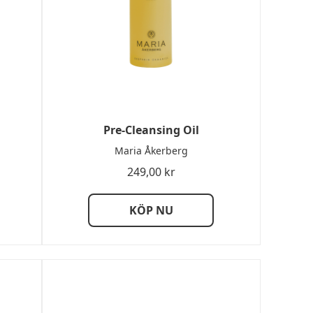
Pre-Cleansing Oil
Maria Åkerberg
sintervall:
249,00
kr
00 kr
KÖP NU
,00 kr