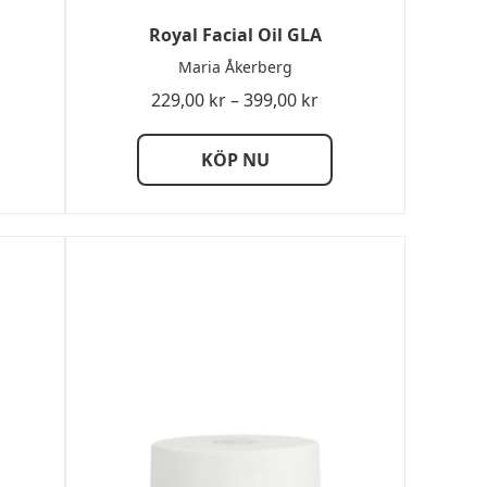
Royal Facial Oil GLA
Maria Åkerberg
Prisintervall:
229,00
kr
–
399,00
kr
229,00 kr
till
KÖP NU
399,00 kr