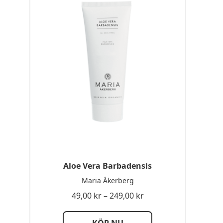
Aloe Vera Barbadensis
Maria Åkerberg
Prisintervall:
49,00
kr
–
249,00
kr
49,00 kr
till