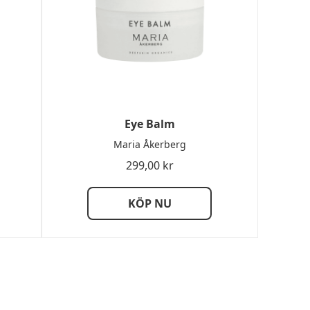
Eye Balm
Maria Åkerberg
sintervall:
299,00
kr
9,00 kr
KÖP NU
9,00 kr