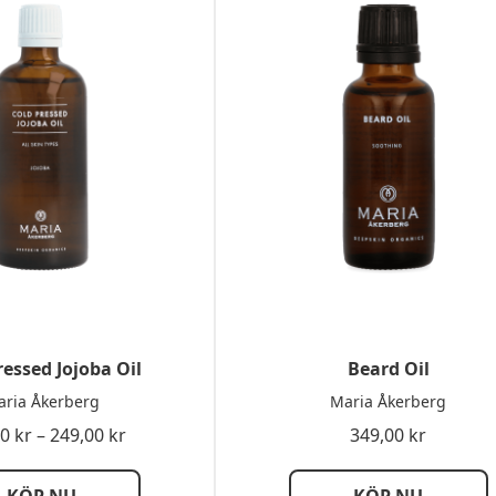
ressed Jojoba Oil
Beard Oil
ria Åkerberg
Maria Åkerberg
Prisintervall:
00
kr
–
249,00
kr
349,00
kr
149,00 kr
till