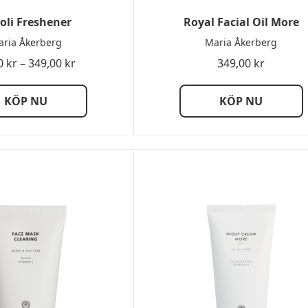
oli Freshener
Royal Facial Oil More
ria Åkerberg
Maria Åkerberg
Prisintervall:
0
kr
–
349,00
kr
349,00
kr
69,00 kr
till
KÖP NU
KÖP NU
349,00 kr