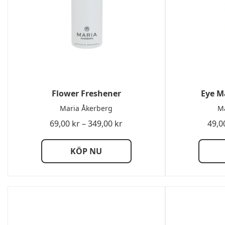
Flower Freshener
Eye M
Maria Åkerberg
Ma
Prisintervall:
69,00
kr
–
349,00
kr
49,0
69,00 kr
till
KÖP NU
349,00 kr