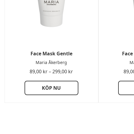
Face Mask Gentle
Face
Maria Åkerberg
Ma
Prisintervall:
89,00
kr
–
299,00
kr
89,0
89,00 kr
till
KÖP NU
299,00 kr