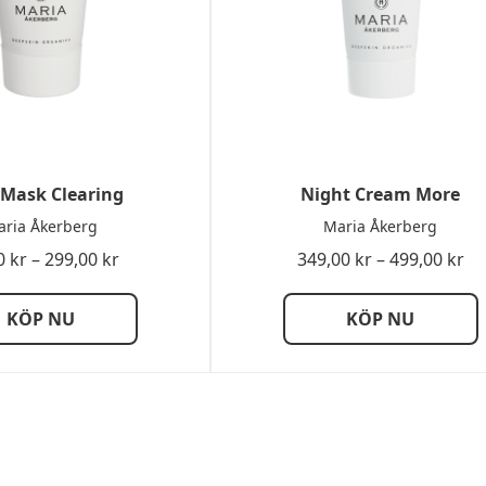
 Mask Clearing
Night Cream More
ria Åkerberg
Maria Åkerberg
Prisintervall:
Pri
0
kr
–
299,00
kr
349,00
kr
–
499,00
kr
89,00 kr
34
till
till
KÖP NU
KÖP NU
299,00 kr
49