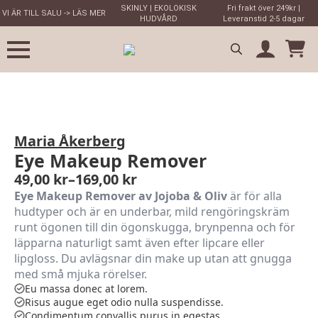
SKINLY | EKOLOKISK
Fri frakt över 249kr |
VI ÄR TILL SALU -> LÄS MER
HUDVÅRD
Leveranstid 2-5 dagar
Search
for:
Maria Åkerberg
Eye Makeup Remover
49,00
kr
–
169,00
kr
Prisintervall:
Eye Makeup Remover av Jojoba & Oliv
är för alla
49,00 kr
hudtyper och är en underbar, mild rengöringskräm
till
runt ögonen till din ögonskugga, brynpenna och för
169,00 kr
läpparna naturligt samt även efter lipcare eller
lipgloss. Du avlägsnar din make up utan att gnugga
med små mjuka rörelser.
Eu massa donec at lorem.
Risus augue eget odio nulla suspendisse.
Condimentum convallis purus in egestas.