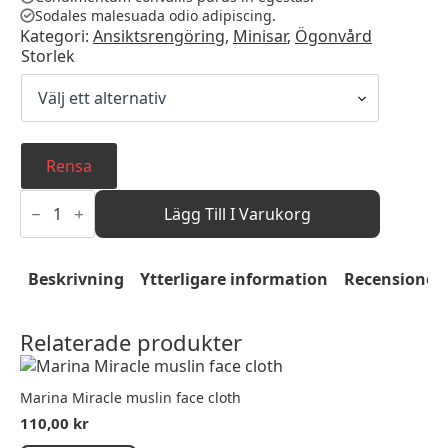
Sodales malesuada odio adipiscing.
Kategori:
Ansiktsrengöring
,
Minisar
,
Ögonvård
Storlek
Rensa
Eye
Makeup
Lägg Till I Varukorg
Remover
mängd
Beskrivning
Ytterligare information
Recensioner 
Relaterade produkter
Marina Miracle muslin face cloth
110,00
kr