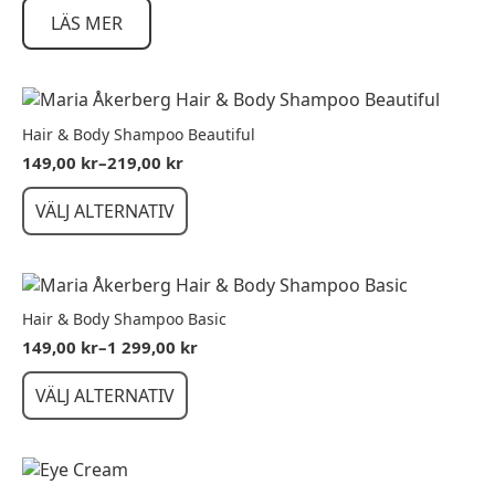
LÄS MER
Hair & Body Shampoo Beautiful
149,00
kr
–
219,00
kr
Prisintervall:
149,00 kr
Den
VÄLJ ALTERNATIV
till
här
219,00 kr
produkten
har
flera
varianter.
Hair & Body Shampoo Basic
De
149,00
kr
–
1 299,00
kr
Prisintervall:
olika
149,00 kr
Den
alternativen
VÄLJ ALTERNATIV
till
här
kan
1
produkten
299,00 kr
väljas
har
på
flera
produktsidan