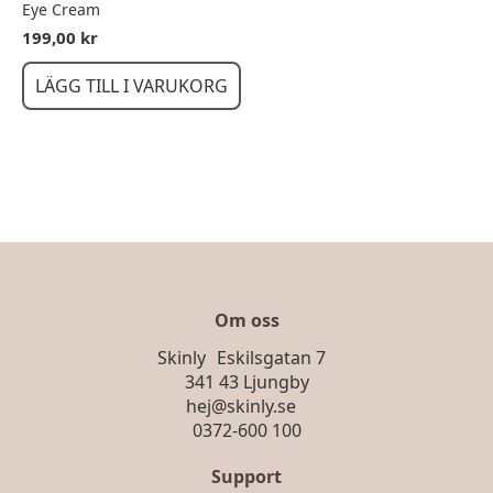
varianter.
Eye Cream
De
199,00
kr
olika
alternativen
LÄGG TILL I VARUKORG
kan
väljas
på
produktsidan
Om oss
Skinly Eskilsgatan 7
341 43 Ljungby
hej@skinly.se
0372-600 100
Support