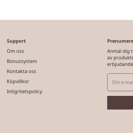
flera
varianter.
De
olika
alternativen
kan
väljas
Support
Prenumerer
på
Om oss
Anmäl dig ti
produktsidan
av produkt
Bonussystem
erbjudande
Kontakta oss
Köpvillkor
Intigritetspolicy