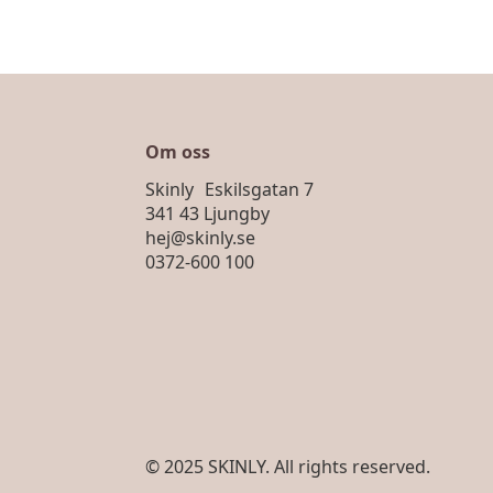
flera
varianter.
De
olika
alternativen
kan
väljas
Om oss
på
Skinly Eskilsgatan 7
produktsidan
341 43 Ljungby
hej@skinly.se
0372-600 100
© 2025 SKINLY. All rights reserved.