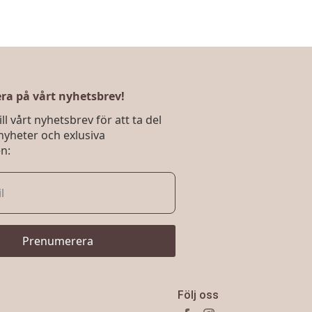
flera
varianter.
De
olika
alternativen
kan
väljas
a på vårt nyhetsbrev!
på
ll vårt nyhetsbrev för att ta del
produktsidan
nyheter och exlusiva
n:
Prenumerera
Följ oss