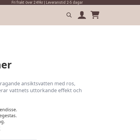
Fri frakt över 249kr | Leveranstid 2-5 dagar
Search
for:
ner
agande ansiktsvatten med ros,
erar vattnets uttorkande effekt och
endisse.
egestas.
ng.
r