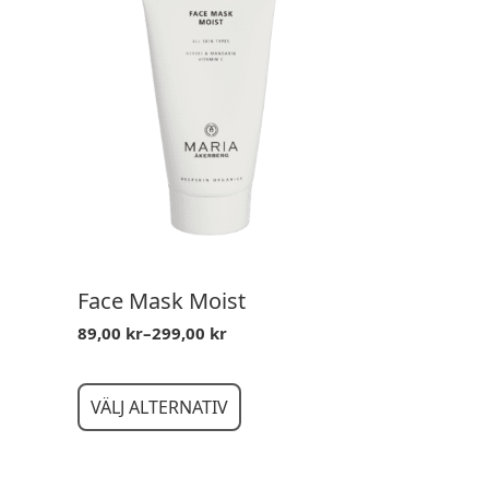
Face Mask Moist
89,00
kr
–
299,00
kr
Prisintervall:
89,00 kr
till
Den
299,00 kr
VÄLJ ALTERNATIV
här
produkten
har