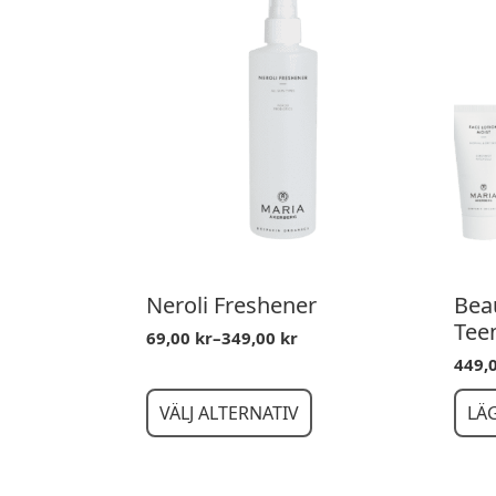
Neroli Freshener
Beau
Tee
69,00
kr
–
349,00
kr
Prisintervall:
449,
69,00 kr
till
Den
349,00 kr
VÄLJ ALTERNATIV
LÄ
här
produkten
har