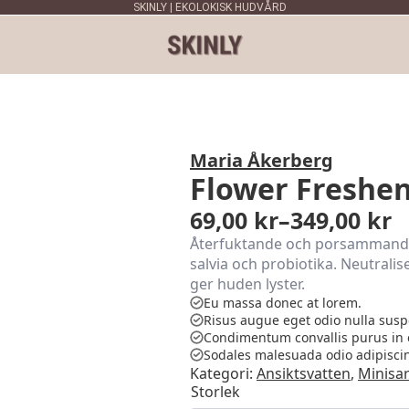
SKINLY | EKOLOKISK HUDVÅRD
Maria Åkerberg
Flower Freshe
69,00
kr
–
349,00
kr
Prisintervall:
Återfuktande och porsammandr
69,00 kr
salvia och probiotika. Neutralis
till
ger huden lyster.
Eu massa donec at lorem.
349,00 kr
Risus augue eget odio nulla susp
Condimentum convallis purus in 
Sodales malesuada odio adipisci
Kategori:
Ansiktsvatten
,
Minisa
Storlek