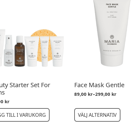
ty Starter Set For
Face Mask Gentle
ns
89,00
kr
–
299,00
kr
Prisintervall:
00
kr
89,00 kr
till
Den
299,00 kr
GG TILL I VARUKORG
VÄLJ ALTERNATIV
här
produkten
har