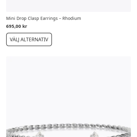
Mini Drop Clasp Earrings – Rhodium
695,00
kr
Den
VÄLJ ALTERNATIV
här
produkten
har
flera
varianter.
De
olika
alternativen
kan
väljas
på
produktsidan