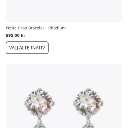
Petite Drop Bracelet – Rhodium
695,00
kr
Den
VÄLJ ALTERNATIV
här
produkten
har
flera
varianter.
De
olika
alternativen
kan
väljas
på
produktsidan