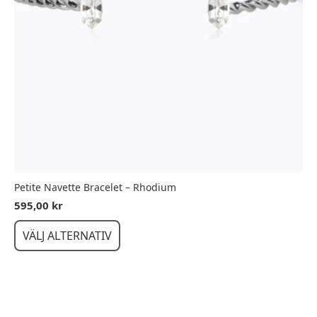
Petite Navette Bracelet – Rhodium
595,00
kr
Den
VÄLJ ALTERNATIV
här
produkten
har
flera
varianter.