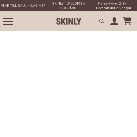
SKINLY | EKOLOKISK
Fri frakt över 249kr |
VI ÄR TILL SALU -> LÄS MER
HUDVÅRD
Leveranstid 2-5 dagar
Search
for: