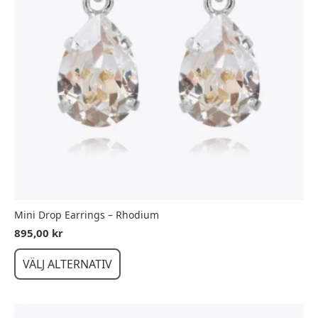
Mini Drop Earrings – Rhodium
895,00
kr
Den
VÄLJ ALTERNATIV
här
produkten
har
flera