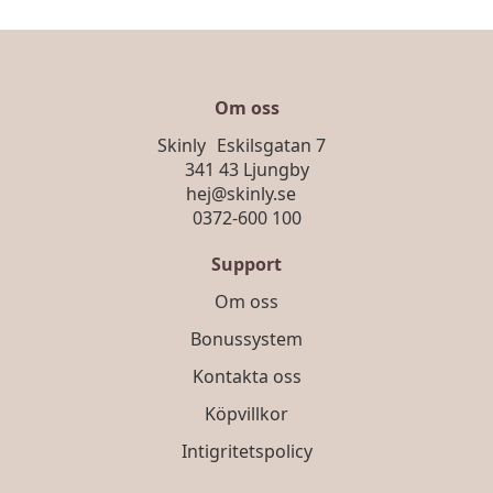
De
olika
alternativen
kan
väljas
Om oss
på
Skinly Eskilsgatan 7
produktsidan
341 43 Ljungby
hej@skinly.se
0372-600 100
Support
Om oss
Bonussystem
Kontakta oss
Köpvillkor
Intigritetspolicy