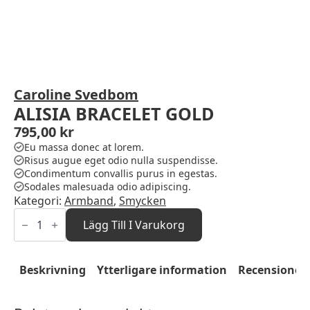
Caroline Svedbom
ALISIA BRACELET GOLD
795,00
kr
Eu massa donec at lorem.
Risus augue eget odio nulla suspendisse.
Condimentum convallis purus in egestas.
Sodales malesuada odio adipiscing.
Kategori:
Armband
,
Smycken
ALISIA
BRACELET
Lägg Till I Varukorg
GOLD
mängd
Beskrivning
Ytterligare information
Recensioner 