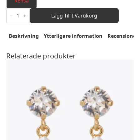
Rensa
Mini
Twisted
Lägg Till I Varukorg
Bracelet
-
Rhodium
mängd
Beskrivning
Ytterligare information
Recensioner 
Relaterade produkter