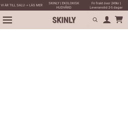
SKINLY | EKOLOKISK
Fri frakt över 249kr |
VI ÄR TILL SALU -> LÄS MER
HUDVÅRD
Leveranstid 2-5 dagar
Search
for: