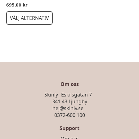
695,00
kr
Den
VÄLJ ALTERNATIV
här
produkten
har
flera
varianter.
De
olika
alternativen
kan
väljas
Om oss
på
Skinly Eskilsgatan 7
produktsidan
341 43 Ljungby
hej@skinly.se
0372-600 100
Support
Om oss