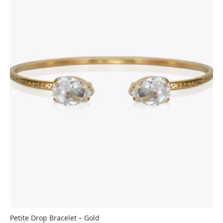
alternativen
kan
väljas
på
produktsidan
Petite Drop Bracelet – Gold