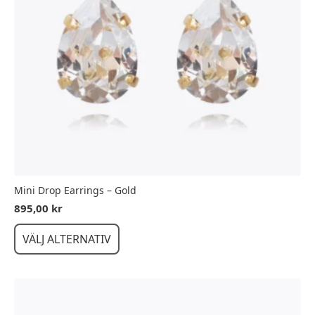
Mini Drop Earrings – Gold
895,00
kr
Den
VÄLJ ALTERNATIV
här
produkten
har
flera
varianter.