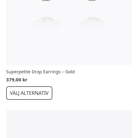
Superpetite Drop Earrings – Gold
379,00
kr
Den
VÄLJ ALTERNATIV
här
produkten
har
flera
varianter.
De
olika