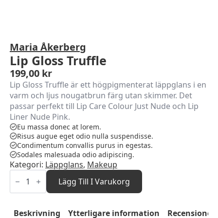
Maria Åkerberg
Lip Gloss Truffle
199,00
kr
Lip Gloss Truffle är ett högpigmenterat läppglans i en
varm och ljus nougatbrun färg utan skimmer. Det
passar perfekt till Lip Care Colour Just Nude och Lip
Liner Nude Pink.
Eu massa donec at lorem.
Risus augue eget odio nulla suspendisse.
Condimentum convallis purus in egestas.
Sodales malesuada odio adipiscing.
Kategori:
Läppglans
,
Makeup
Lip
Gloss
Lägg Till I Varukorg
Truffle
mängd
Beskrivning
Ytterligare information
Recensioner 