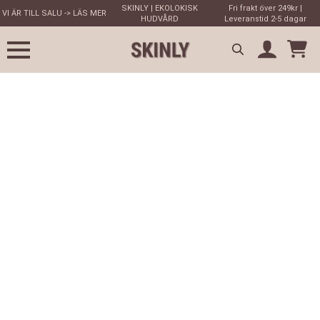
SKINLY | EKOLOKISK
Fri frakt över 249kr |
VI ÄR TILL SALU -> LÄS MER
HUDVÅRD
Leveranstid 2-5 dagar
Search
for: