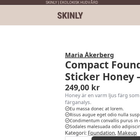
SKINLY | EKOLOKISK HUDVÅRD
Maria Åkerberg
Compact Founda
Sticker Honey 
249,00
kr
Honey är en varm ljus färg som p
färganalys.
Eu massa donec at lorem.
Risus augue eget odio nulla susp
Condimentum convallis purus in 
Sodales malesuada odio adipisci
Kategori:
Foundation
,
Makeup
Compact