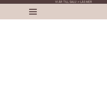
VI ÄR TILL SALU -> LÄS MER