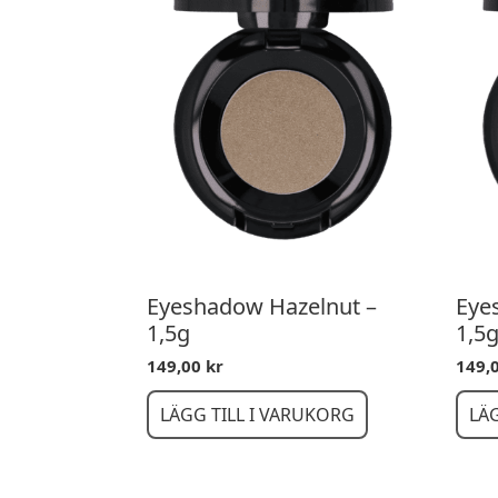
Eyeshadow Hazelnut –
Eye
1,5g
1,5
149,00
kr
149,
LÄGG TILL I VARUKORG
LÄ