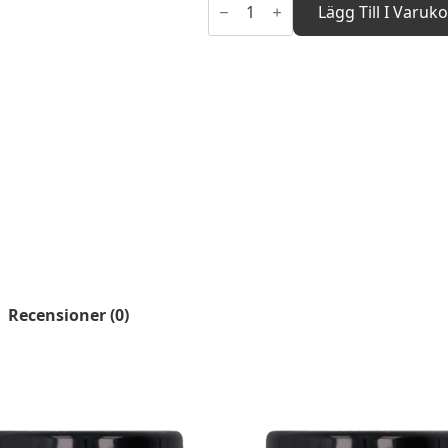
Foundation
Lägg Till I Varuk
Refill
Sticker
Honey
-
10g
mängd
Recensioner (0)