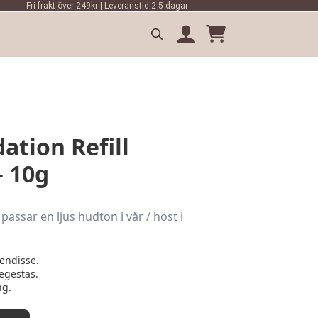
Fri frakt över 249kr | Leveranstid 2-5 dagar
Search
for:
tion Refill
– 10g
assar en ljus hudton i vår / höst i
endisse.
egestas.
ng.