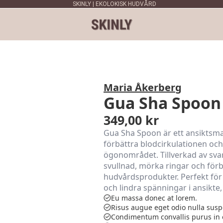
SKINLY | EKOLOKISK HUDVÅRD
Maria Åkerberg
Gua Sha Spoon 
349,00
kr
Gua Sha Spoon är ett ansiktsma
förbättra blodcirkulationen och 
ögonområdet. Tillverkad av svart
svullnad, mörka ringar och för
hudvårdsprodukter. Perfekt för a
och lindra spänningar i ansikte,
Eu massa donec at lorem.
Risus augue eget odio nulla susp
Condimentum convallis purus in 