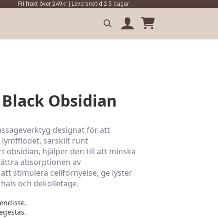
Fri frakt över 249kr | Leveranstid 2-5 dagar
Search
for:
Black Obsidian
ssageverktyg designat för att
lymfflödet, särskilt runt
 obsidian, hjälper den till att minska
bättra absorptionen av
tt stimulera cellförnyelse, ge lyster
 hals och dekolletage.
endisse.
egestas.