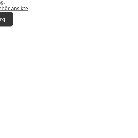
ng.
behör ansikte
org