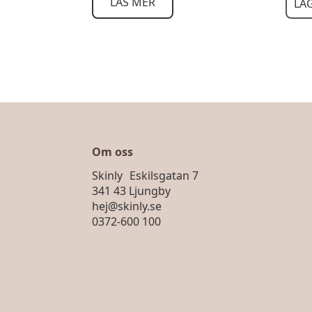
LÄS MER
LÄ
Om oss
Skinly Eskilsgatan 7
341 43 Ljungby
hej@skinly.se
0372-600 100