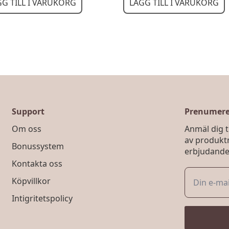
GG TILL I VARUKORG
LÄGG TILL I VARUKORG
Support
Prenumerer
Om oss
Anmäl dig ti
av produkt
Bonussystem
erbjudande
Kontakta oss
Köpvillkor
Intigritetspolicy