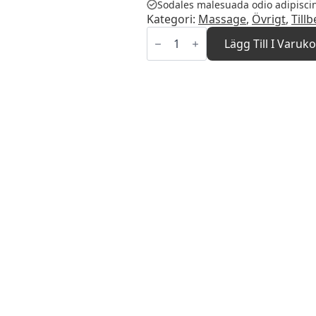
Sodales malesuada odio adipisci
Kategori:
Massage
,
Övrigt
,
Till
Gua
Sha
Lägg Till I Varuk
Spoon
Black
Obsidian
mängd