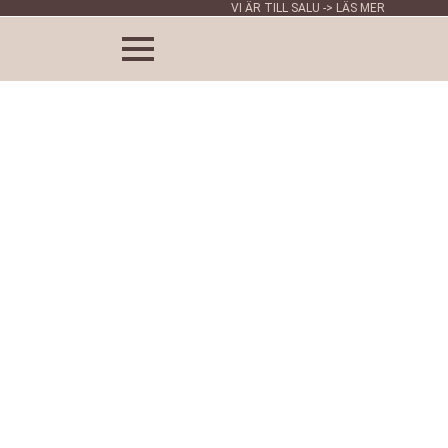
VI ÄR TILL SALU -> LÄS MER