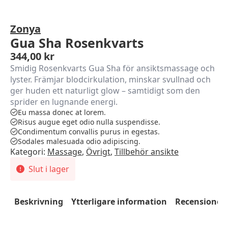
Zonya
Gua Sha Rosenkvarts
344,00
kr
Smidig Rosenkvarts Gua Sha för ansiktsmassage och
lyster. Främjar blodcirkulation, minskar svullnad och
ger huden ett naturligt glow – samtidigt som den
sprider en lugnande energi.
Eu massa donec at lorem.
Risus augue eget odio nulla suspendisse.
Condimentum convallis purus in egestas.
Sodales malesuada odio adipiscing.
Kategori:
Massage
,
Övrigt
,
Tillbehör ansikte
Slut i lager
Beskrivning
Ytterligare information
Recensioner 