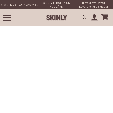
SKINLY | EKOLOKISK
Fri frakt över 249kr |
VI ÄR TILL SALU -> LÄS MER
HUDVÅRD
Leveranstid 2-5 dagar
Search
for: