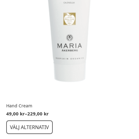
Hand Cream
49,00
kr
–
229,00
kr
Prisintervall:
49,00 kr
Den
VÄLJ ALTERNATIV
till
här
229,00 kr
produkten