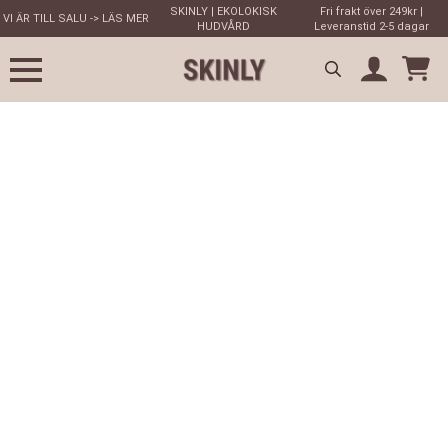
SKINLY | EKOLOKISK
Fri frakt över 249kr |
VI ÄR TILL SALU -> LÄS MER
HUDVÅRD
Leveranstid 2-5 dagar
Search
for: