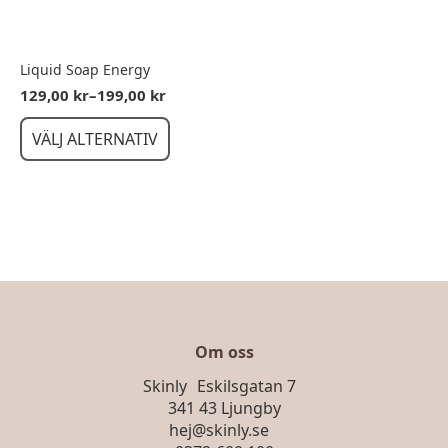
Liquid Soap Energy
129,00
kr
–
199,00
kr
Prisintervall:
129,00 kr
Den
VÄLJ ALTERNATIV
till
här
199,00 kr
produkten
har
flera
varianter.
De
olika
alternativen
kan
väljas
Om oss
på
Skinly Eskilsgatan 7
produktsidan
341 43 Ljungby
hej@skinly.se