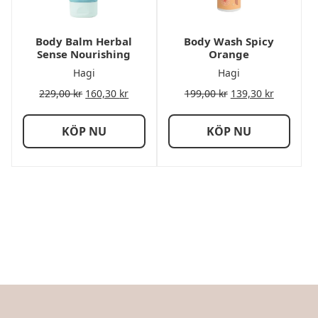
Body Balm Herbal
Body Wash Spicy
Sense Nourishing
Orange
Hagi
Hagi
229,00
kr
160,30
kr
199,00
kr
139,30
kr
KÖP NU
KÖP NU