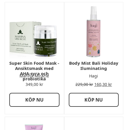
Super Skin Food Mask -
Body Mist Bali Holiday
Ansiktsmask med
Iluminating
AHA-syra och
Marina Miracle
Hagi
probiotika
349,00
kr
229,00
kr
160,30
kr
KÖP NU
KÖP NU