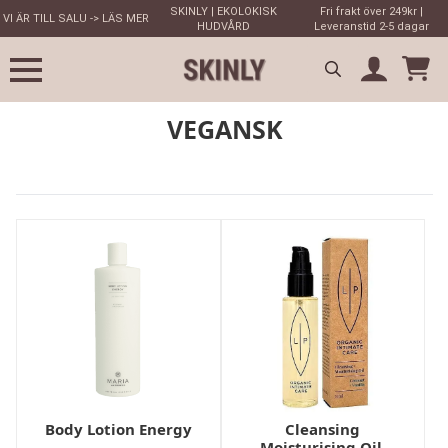
SKINLY | EKOLOKISK
Fri frakt över 249kr |
VI ÄR TILL SALU -> LÄS MER
HUDVÅRD
Leveranstid 2-5 dagar
Search
VEGANSK
for:
Body Lotion Energy
Cleansing
Moisturising Oil,