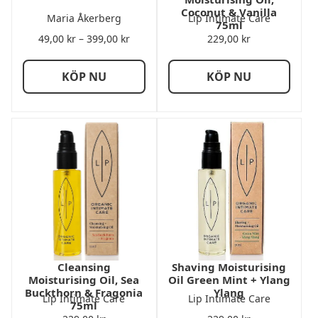
Coconut & Vanilla
Maria Åkerberg
Lip Intimate Care
75ml
Prisintervall:
49,00
kr
–
399,00
kr
229,00
kr
49,00 kr
till
KÖP NU
KÖP NU
399,00 kr
Cleansing
Shaving Moisturising
Moisturising Oil, Sea
Oil Green Mint + Ylang
Buckthorn & Fragonia
Ylang
Lip Intimate Care
Lip Intimate Care
75ml