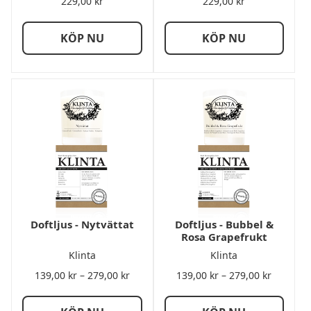
229,00
kr
229,00
kr
KÖP NU
KÖP NU
Doftljus - Nytvättat
Doftljus - Bubbel &
Rosa Grapefrukt
Klinta
Klinta
Prisintervall:
Prisinter
139,00
kr
–
279,00
kr
139,00
kr
–
279,00
kr
139,00 kr
139,00 k
till
till