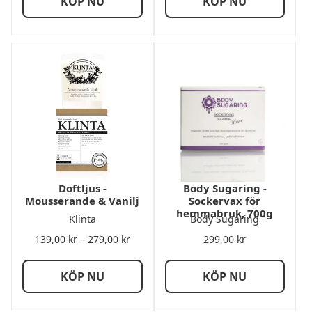
KÖP NU
KÖP NU
279,00 kr
279,00 k
Doftljus -
Body Sugaring -
Mousserande & Vanilj
Sockervax för
hemmabruk, 700g
Klinta
Body Sugaring
Prisintervall:
139,00
kr
–
279,00
kr
299,00
kr
139,00 kr
till
KÖP NU
KÖP NU
279,00 kr