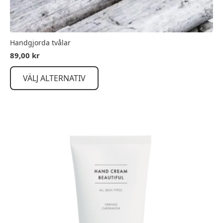
Handgjorda tvålar
89,00
kr
Den
VÄLJ ALTERNATIV
här
produkten
har
flera
varianter.
De
olika
alternativen
kan
väljas
på
produktsidan