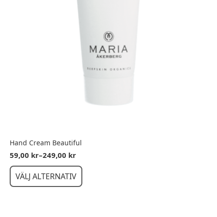
Hand Cream Beautiful
59,00
kr
–
249,00
kr
Prisintervall:
59,00 kr
Den
VÄLJ ALTERNATIV
till
här
249,00 kr
produkten
har
flera