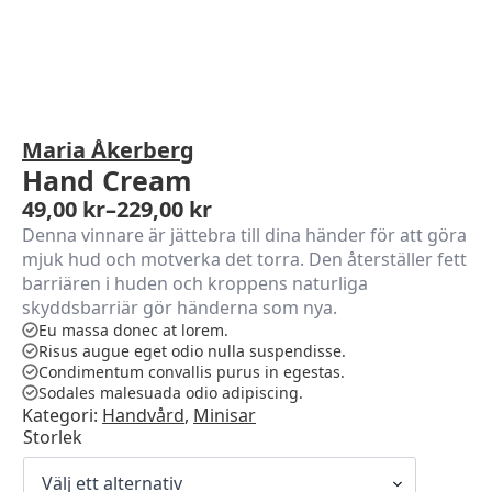
Maria Åkerberg
Hand Cream
49,00
kr
–
229,00
kr
Prisintervall:
Denna vinnare är jättebra till dina händer för att göra
49,00 kr
mjuk hud och motverka det torra. Den återställer fett
till
barriären i huden och kroppens naturliga
229,00 kr
skyddsbarriär gör händerna som nya.
Eu massa donec at lorem.
Risus augue eget odio nulla suspendisse.
Condimentum convallis purus in egestas.
Sodales malesuada odio adipiscing.
Kategori:
Handvård
,
Minisar
Storlek