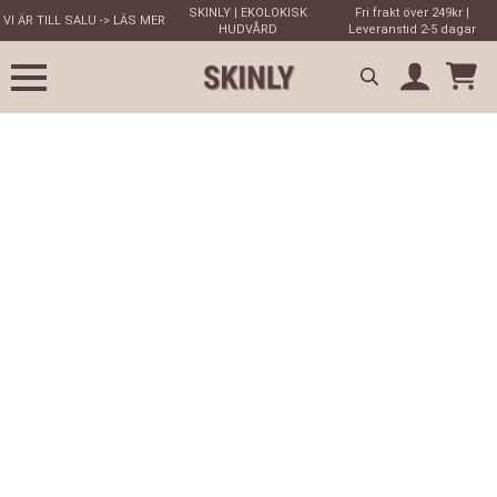
SKINLY | EKOLOKISK
Fri frakt över 249kr |
VI ÄR TILL SALU -> LÄS MER
HUDVÅRD
Leveranstid 2-5 dagar
Search
for: