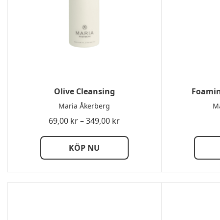
Olive Cleansing
Foamin
Maria Åkerberg
Ma
Prisintervall:
69,00
kr
–
349,00
kr
69,00 kr
till
KÖP NU
349,00 kr