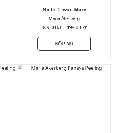
Night Cream More
Maria Åkerberg
sintervall:
Prisintervall:
349,00
kr
–
499,00
kr
00 kr
349,00 kr
till
KÖP NU
,00 kr
499,00 kr