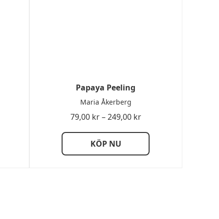
Papaya Peeling
Maria Åkerberg
sintervall:
Prisintervall:
79,00
kr
–
249,00
kr
00 kr
79,00 kr
till
KÖP NU
,00 kr
249,00 kr