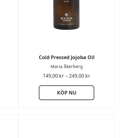
Cold Pressed Jojoba Oil
Maria Åkerberg
sintervall:
Prisintervall:
149,00
kr
–
249,00
kr
00 kr
149,00 kr
till
KÖP NU
,00 kr
249,00 kr