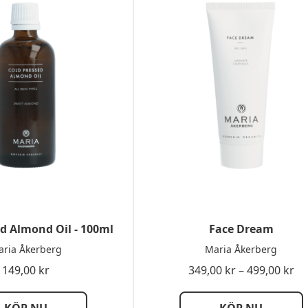
ed Almond Oil - 100ml
Face Dream
ria Åkerberg
Maria Åkerberg
Pri
149,00
kr
349,00
kr
–
499,00
kr
34
till