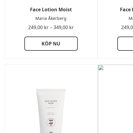
Face Lotion Moist
Face 
Maria Åkerberg
Ma
Prisintervall:
249,00
kr
–
349,00
kr
249,
249,00 kr
till
KÖP NU
349,00 kr