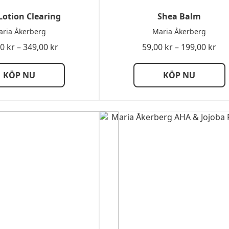
Lotion Clearing
Shea Balm
ria Åkerberg
Maria Åkerberg
Prisintervall:
Pri
00
kr
–
349,00
kr
59,00
kr
–
199,00
kr
249,00 kr
59,
till
till
KÖP NU
KÖP NU
349,00 kr
199