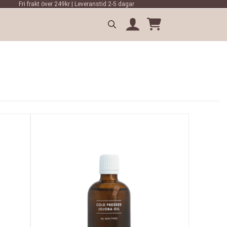
Fri frakt över 249kr | Leveranstid 2-5 dagar
Search
for: