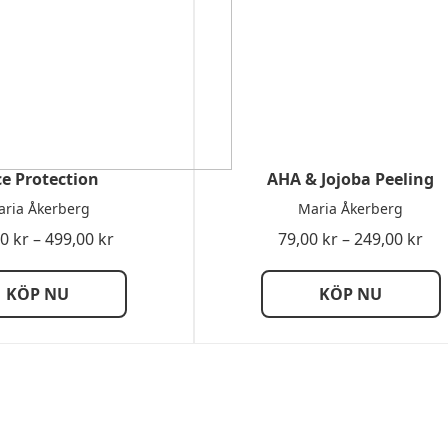
ce Protection
AHA & Jojoba Peeling
ria Åkerberg
Maria Åkerberg
Prisintervall:
Pri
00
kr
–
499,00
kr
79,00
kr
–
249,00
kr
349,00 kr
79,
till
till
KÖP NU
KÖP NU
499,00 kr
249