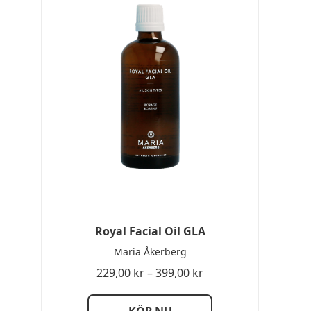
Royal Facial Oil GLA
Maria Åkerberg
sintervall:
Prisintervall:
229,00
kr
–
399,00
kr
9,00 kr
229,00 kr
till