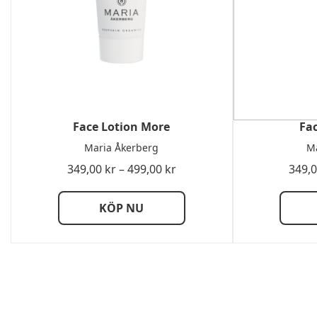
Face Lotion More
Fa
Maria Åkerberg
Ma
Prisintervall:
349,00
kr
–
499,00
kr
349,
349,00 kr
till
KÖP NU
499,00 kr