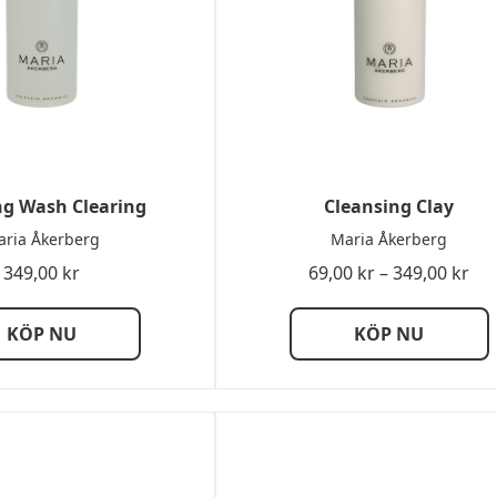
g Wash Clearing
Cleansing Clay
ria Åkerberg
Maria Åkerberg
Pri
349,00
kr
69,00
kr
–
349,00
kr
69,
till
KÖP NU
KÖP NU
349