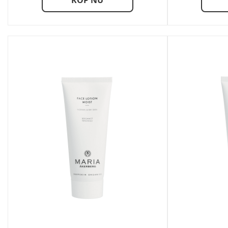
KÖP NU
249,00 kr