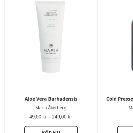
Aloe Vera Barbadensis
Cold Press
Maria Åkerberg
Ma
Prisintervall:
49,00
kr
–
249,00
kr
49,00 kr
till