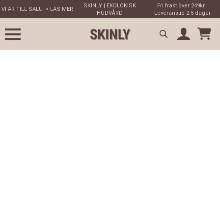
SKINLY | EKOLOKISK
Fri frakt över 249kr |
VI ÄR TILL SALU -> LÄS MER
HUDVÅRD
Leveranstid 2-5 dagar
Search
for: