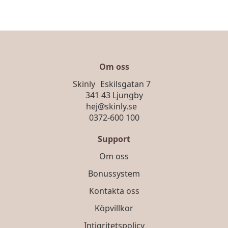
Om oss
Skinly Eskilsgatan 7
341 43 Ljungby
hej@skinly.se
0372-600 100
Support
Om oss
Bonussystem
Kontakta oss
Köpvillkor
Intigritetspolicy