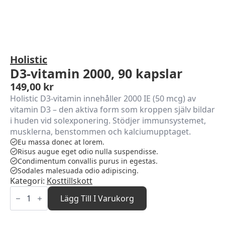
Holistic
D3-vitamin 2000, 90 kapslar
149,00
kr
Holistic D3-vitamin innehåller 2000 IE (50 mcg) av
vitamin D3 – den aktiva form som kroppen själv bildar
i huden vid solexponering. Stödjer immunsystemet,
musklerna, benstommen och kalciumupptaget.
Eu massa donec at lorem.
Risus augue eget odio nulla suspendisse.
Condimentum convallis purus in egestas.
Sodales malesuada odio adipiscing.
Kategori:
Kosttillskott
D3-
vitamin
Lägg Till I Varukorg
2000,
90
kapslar