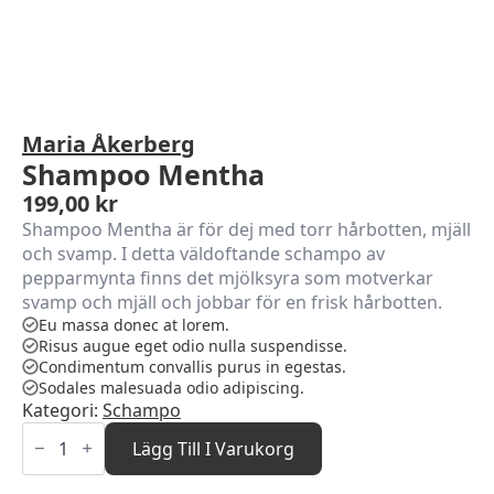
Maria Åkerberg
Shampoo Mentha
199,00
kr
Shampoo Mentha är för dej med torr hårbotten, mjäll
och svamp. I detta väldoftande schampo av
pepparmynta finns det mjölksyra som motverkar
svamp och mjäll och jobbar för en frisk hårbotten.
Eu massa donec at lorem.
Risus augue eget odio nulla suspendisse.
Condimentum convallis purus in egestas.
Sodales malesuada odio adipiscing.
Kategori:
Schampo
Shampoo
Mentha
Lägg Till I Varukorg
mängd