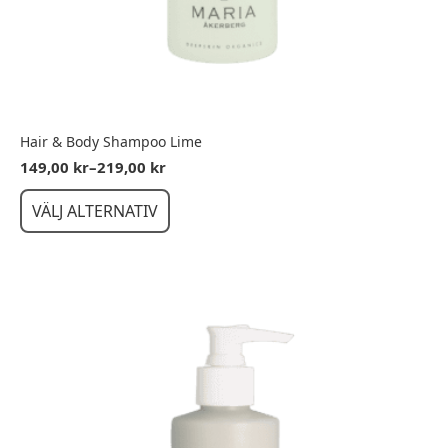
Hair & Body Shampoo Lime
149,00
kr
–
219,00
kr
Prisintervall:
149,00 kr
Den
VÄLJ ALTERNATIV
till
här
219,00 kr
produkten
har
flera
varianter.
De
olika
alternativen
kan
väljas
på