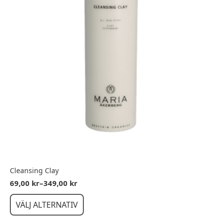
produktsidan
Cleansing Clay
69,00
kr
–
349,00
kr
Prisintervall:
69,00 kr
Den
VÄLJ ALTERNATIV
till
här
349,00 kr
produkten