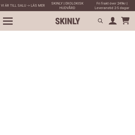
SKINLY | EKOLOKISK
Fri frakt över 249kr |
VI ÄR TILL SALU -> LÄS MER
HUDVÅRD
Leveranstid 2-5 dagar
Search
for: