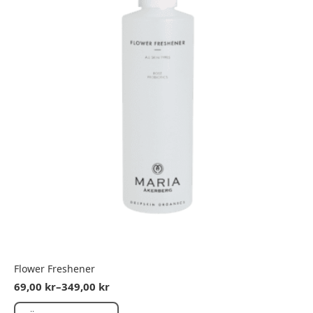
Flower Freshener
69,00
kr
–
349,00
kr
Prisintervall:
69,00 kr
Den