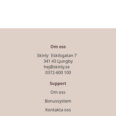
har
flera
varianter.
De
olika
alternativen
kan
väljas
Om oss
på
Skinly Eskilsgatan 7
produktsidan
341 43 Ljungby
hej@skinly.se
0372-600 100
Support
Om oss
Bonussystem
Kontakta oss