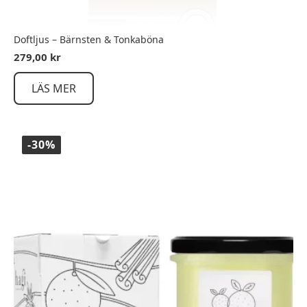
Doftljus – Bärnsten & Tonkaböna
279,00
kr
LÄS MER
-30%