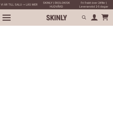
SKINLY | EKOLOKISK
Fri frakt över 249kr |
VI ÄR TILL SALU -> LÄS MER
HUDVÅRD
Leveranstid 2-5 dagar
Search
for: