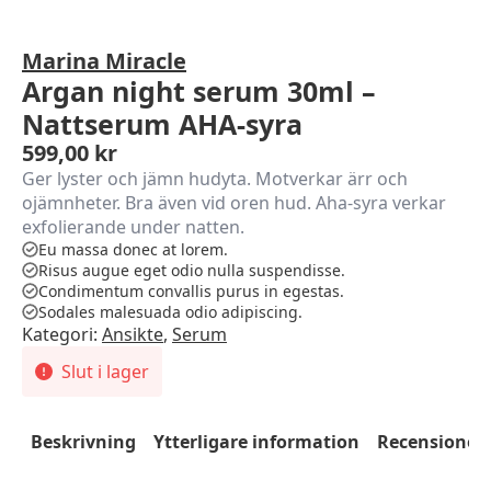
Marina Miracle
Argan night serum 30ml –
Nattserum AHA-syra
599,00
kr
Ger lyster och jämn hudyta. Motverkar ärr och
ojämnheter. Bra även vid oren hud. Aha-syra verkar
exfolierande under natten.
Eu massa donec at lorem.
Risus augue eget odio nulla suspendisse.
Condimentum convallis purus in egestas.
Sodales malesuada odio adipiscing.
Kategori:
Ansikte
,
Serum
Slut i lager
Beskrivning
Ytterligare information
Recensioner 