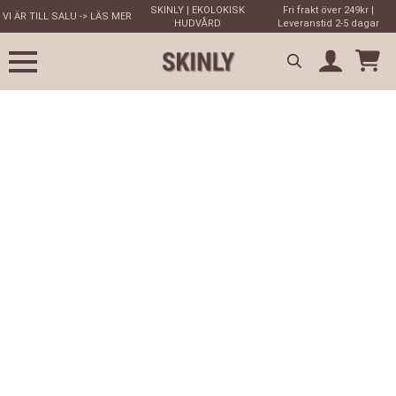
SKINLY | EKOLOKISK
Fri frakt över 249kr |
VI ÄR TILL SALU -> LÄS MER
HUDVÅRD
Leveranstid 2-5 dagar
Search
for: