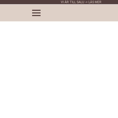
VI ÄR TILL SALU -> LÄS MER