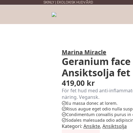
SKINLY | EKOLOKISK HUDVÅRD
Marina Miracle
Geranium face 
Ansiktsolja fet
419,00
kr
För fet hud med anti-inflammato
näring. Vegansk.
Eu massa donec at lorem.
Risus augue eget odio nulla susp
Condimentum convallis purus in 
Sodales malesuada odio adipisci
Kategori:
Ansikte
,
Ansiktsolja