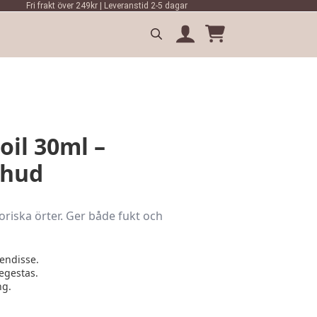
Fri frakt över 249kr | Leveranstid 2-5 dagar
Search
for:
oil 30ml –
 hud
riska örter. Ger både fukt och
endisse.
egestas.
ng.