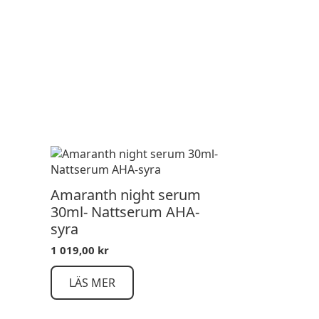
Amaranth night serum
30ml- Nattserum AHA-
syra
1 019,00
kr
LÄS MER