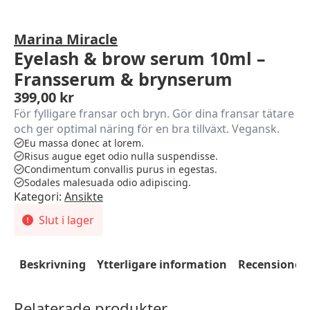
Marina Miracle
Eyelash & brow serum 10ml –
Fransserum & brynserum
399,00
kr
För fylligare fransar och bryn. Gör dina fransar tätare
och ger optimal näring för en bra tillväxt. Vegansk.
Eu massa donec at lorem.
Risus augue eget odio nulla suspendisse.
Condimentum convallis purus in egestas.
Sodales malesuada odio adipiscing.
Kategori:
Ansikte
Slut i lager
Beskrivning
Ytterligare information
Recensioner 
Relaterade produkter