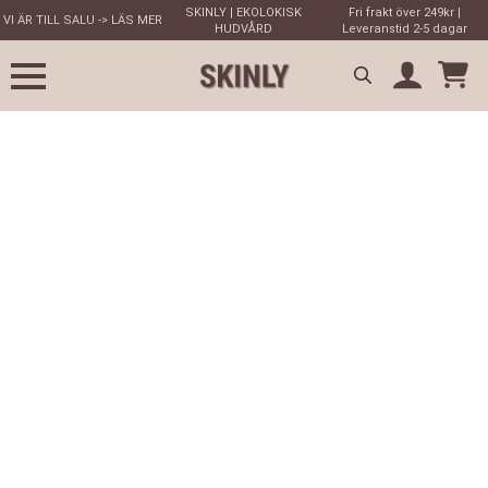
SKINLY | EKOLOKISK
Fri frakt över 249kr |
VI ÄR TILL SALU -> LÄS MER
HUDVÅRD
Leveranstid 2-5 dagar
Search
for: