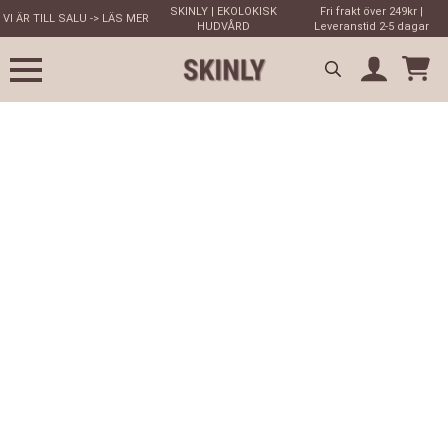
SKINLY | EKOLOKISK
Fri frakt över 249kr |
VI ÄR TILL SALU -> LÄS MER
HUDVÅRD
Leveranstid 2-5 dagar
Search
for: