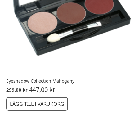
Eyeshadow Collection Mahogany
447,00
kr
299,00
kr
Det
Det
ursprungliga
nuvarande
priset
priset
LÄGG TILL I VARUKORG
var:
är:
447,00 kr.
299,00 kr.