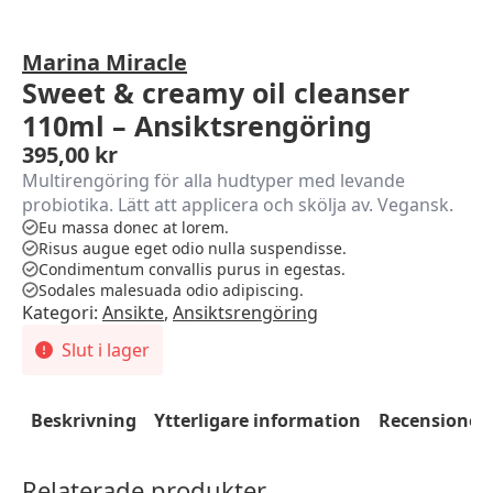
Marina Miracle
Sweet & creamy oil cleanser
110ml – Ansiktsrengöring
395,00
kr
Multirengöring för alla hudtyper med levande
probiotika. Lätt att applicera och skölja av. Vegansk.
Eu massa donec at lorem.
Risus augue eget odio nulla suspendisse.
Condimentum convallis purus in egestas.
Sodales malesuada odio adipiscing.
Kategori:
Ansikte
,
Ansiktsrengöring
Slut i lager
Beskrivning
Ytterligare information
Recensioner 
Relaterade produkter