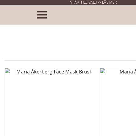
VI ÄR TILL SALU -> LÄS MER