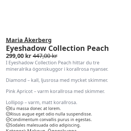
Maria Åkerberg
Eyeshadow Collection Peach
299,00
kr
447,00
kr
Det
Det
I Eyeshadow Collection Peach hittar du tre
ursprungliga
nuvarande
mineralrika ögonskuggor i korallrosa nyanser.
priset
priset
var:
är:
Diamond – kall, ljusrosa med mycket skimmer.
447,00 kr.
299,00 kr.
Pink Apricot – varm korallrosa med skimmer.
Lollipop – varm, matt korallrosa.
Eu massa donec at lorem.
Risus augue eget odio nulla suspendisse.
Condimentum convallis purus in egestas.
Sodales malesuada odio adipiscing.