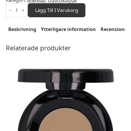
Kategori:
Makeup
,
Ögonskugga
Eyeshadow
Collection
Lägg Till I Varukorg
Peach
mängd
Beskrivning
Ytterligare information
Recensioner 
Relaterade produkter