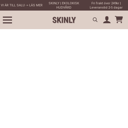
SKINLY | EKOLOKISK
Fri frakt över 249kr |
VI ÄR TILL SALU -> LÄS MER
HUDVÅRD
Leveranstid 2-5 dagar
Search
for: