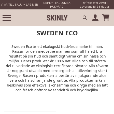
SKINLY | EKOLOKISK
Fri frakt över 249kr |
VI ÄR TILL SALU -> LÄS MER
HUDVÅRD
Leveranstid 2-5 dagar
Search
SWEDEN ECO
for:
Sweden Eco är ett ekologiskt hudvårdsmärke till män.
Passar för den medvetne mannen som vill ha ett bra
resultat på sin hud och samtidigt värna om sin hälsa och
miljön. Deras produkter är 100% naturliga och till största
del tillverkade av ekologiskt certifierade råvaror. Alla råvaror
är noggrant utvalda med omsorg och all tillverkning sker i
Sverige. Basen i produkterna består av mjukgörande aloe
vera och hälsofrämjande grönt te. Alla produkterna kan
beskrivas som effektiva, skonsamma och dryga med en lätt
och fräsch doftnot av sandelträ och kryddnejlika.