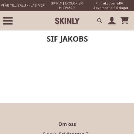
SKINLY | EKOLOKISK
Fri frakt över 249kr |
VI ÄR TILL SALU -> LÄS MER
HUDVÅRD
Leveranstid 2-5 dagar
Search
SIF JAKOBS
for:
Om oss