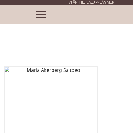
VI ÄR TILL SALU -> LÄS MER