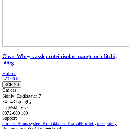
Clear Whey vassleproteinisolat mango och litchi,
500g
Holistic
379,00
kr
KÖP NU
Om oss
Skinly Eskilsgatan 7
341 43 Ljungby
hej@skinly.se
0372-600 100
Support
Om oss
Bonussystem
Kontakta oss
Köpvillkor
Intigritetspolicy
Prenumerera på vårt nyhetsbrev!