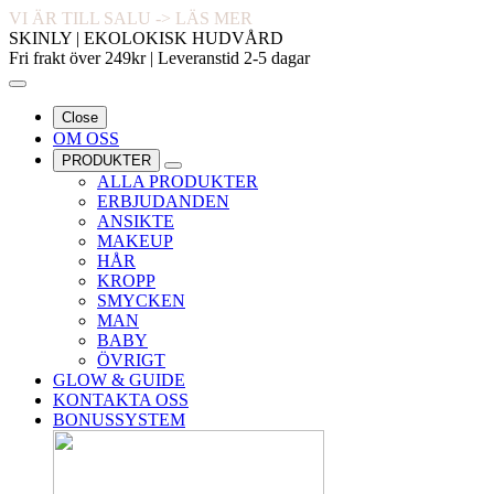
VI ÄR TILL SALU -> LÄS MER
SKINLY | EKOLOKISK HUDVÅRD
Fri frakt över 249kr | Leveranstid 2-5 dagar
Close
OM OSS
PRODUKTER
ALLA PRODUKTER
ERBJUDANDEN
ANSIKTE
MAKEUP
HÅR
KROPP
SMYCKEN
MAN
BABY
ÖVRIGT
GLOW & GUIDE
KONTAKTA OSS
BONUSSYSTEM