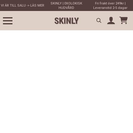
SKINLY | EKOLOKISK
Fri frakt över 249kr |
VI ÄR TILL SALU -> LÄS MER
HUDVÅRD
Leveranstid 2-5 dagar
Search
for: