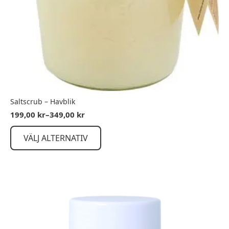
Saltscrub – Havblik
199,00
kr
–
349,00
kr
Prisintervall:
199,00 kr
Den
till
VÄLJ ALTERNATIV
här
349,00 kr
produkten
har
flera
varianter.
De
olika
alternativen