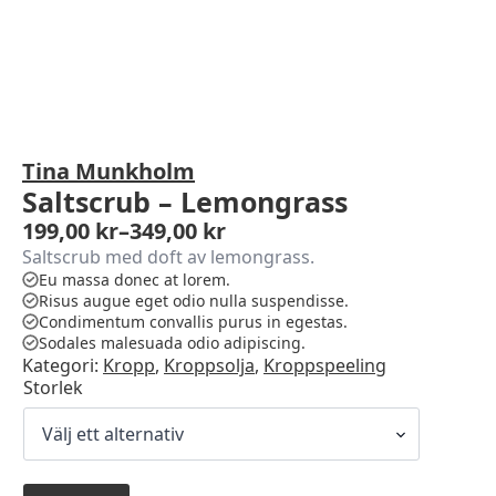
Tina Munkholm
Saltscrub – Lemongrass
199,00
kr
–
349,00
kr
Prisintervall:
Saltscrub med doft av lemongrass.
199,00 kr
Eu massa donec at lorem.
till
Risus augue eget odio nulla suspendisse.
349,00 kr
Condimentum convallis purus in egestas.
Sodales malesuada odio adipiscing.
Kategori:
Kropp
,
Kroppsolja
,
Kroppspeeling
Storlek