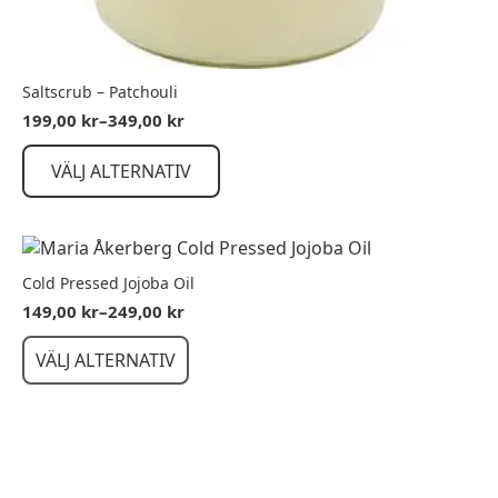
Saltscrub – Patchouli
199,00
kr
–
349,00
kr
Prisintervall:
199,00 kr
Den
till
VÄLJ ALTERNATIV
här
349,00 kr
produkten
har
flera
varianter.
Cold Pressed Jojoba Oil
De
149,00
kr
–
249,00
kr
Prisintervall:
olika
149,00 kr
Den
alternativen
VÄLJ ALTERNATIV
till
här
kan
249,00 kr
produkten
väljas
har
på
flera
produktsidan
varianter.
De