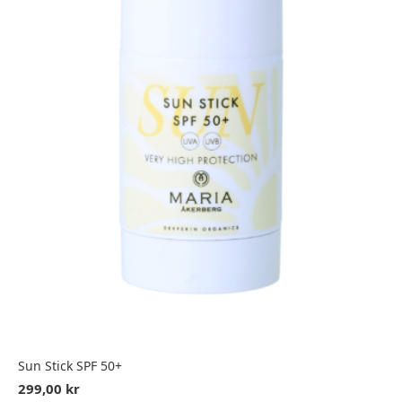
kan
väljas
på
produktsidan
Sun Stick SPF 50+
299,00
kr