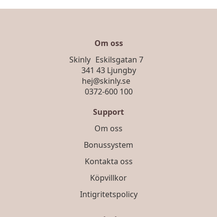
olika
alternativen
kan
väljas
Om oss
på
Skinly Eskilsgatan 7
produktsidan
341 43 Ljungby
hej@skinly.se
0372-600 100
Support
Om oss
Bonussystem
Kontakta oss
Köpvillkor
Intigritetspolicy