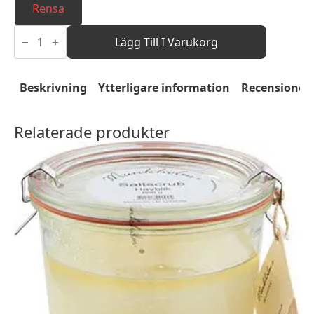
Rensa
Saltscrub
-
Lägg Till I Varukorg
Lemongrass
mängd
Beskrivning
Ytterligare information
Recensioner 
Relaterade produkter