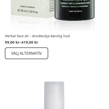
Herbal face oil – Ansiktsolja känslig hud
99,00
kr
–
419,00
kr
Prisintervall:
99,00 kr
Den
till
VÄLJ ALTERNATIV
här
419,00 kr
produkten
har
flera
varianter.
De
olika
alternativen
kan
väljas
på