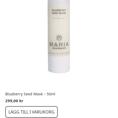
produktsidan
Blueberry Seed Mask – 50ml
299,00
kr
LÄGG TILL I VARUKORG