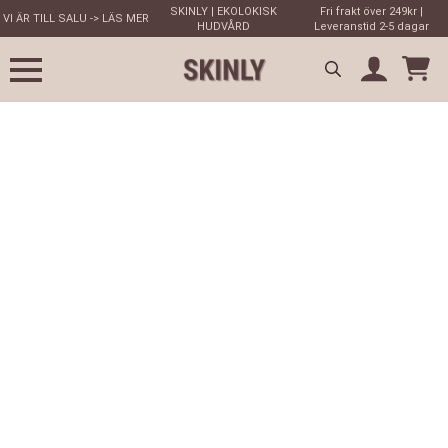
SKINLY | EKOLOKISK
Fri frakt över 249kr |
VI ÄR TILL SALU -> LÄS MER
HUDVÅRD
Leveranstid 2-5 dagar
Search
for: