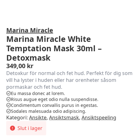
Marina Miracle
Marina Miracle White
Temptation Mask 30ml –
Detoxmask
349,00
kr
Detoxkur för normal och fet hud. Perfekt för dig som
vill ha lyster i huden eller har orenheter såsom
pormaskar och fet hud.
Eu massa donec at lorem.
Risus augue eget odio nulla suspendisse.
Condimentum convallis purus in egestas.
Sodales malesuada odio adipiscing.
Kategori:
Ansikte
,
Ansiktsmask
,
Ansiktspeeling
Slut i lager