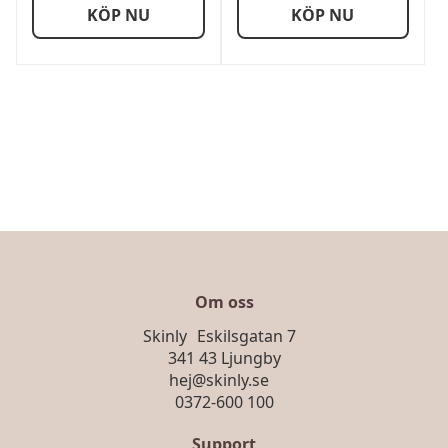
KÖP NU
KÖP NU
249,00 kr
469,00 kr
Om oss
Skinly Eskilsgatan 7
341 43 Ljungby
hej@skinly.se
0372-600 100
Support