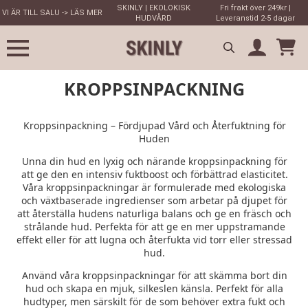
SKINLY | EKOLOKISK
Fri frakt över 249kr |
VI ÄR TILL SALU -> LÄS MER
HUDVÅRD
Leveranstid 2-5 dagar
Search
KROPPSINPACKNING
for:
Kroppsinpackning – Fördjupad Vård och Återfuktning för
Huden
Unna din hud en lyxig och närande kroppsinpackning för
att ge den en intensiv fuktboost och förbättrad elasticitet.
Våra kroppsinpackningar är formulerade med ekologiska
och växtbaserade ingredienser som arbetar på djupet för
att återställa hudens naturliga balans och ge en fräsch och
strålande hud. Perfekta för att ge en mer uppstramande
effekt eller för att lugna och återfukta vid torr eller stressad
hud.
Använd våra kroppsinpackningar för att skämma bort din
hud och skapa en mjuk, silkeslen känsla. Perfekt för alla
hudtyper, men särskilt för de som behöver extra fukt och