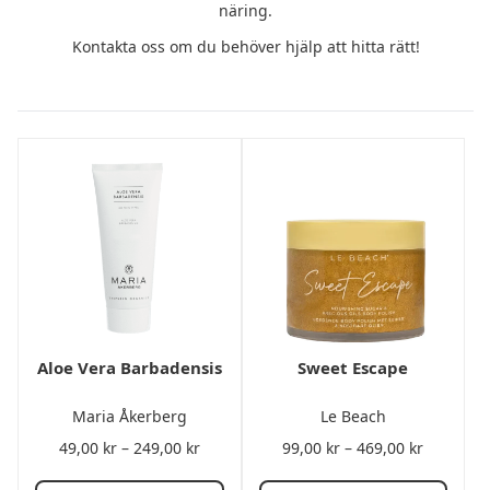
näring.
Kontakta oss om du behöver hjälp att hitta rätt!
Aloe Vera Barbadensis
Sweet Escape
Maria Åkerberg
Le Beach
Prisintervall:
Prisinterv
49,00
kr
–
249,00
kr
99,00
kr
–
469,00
kr
49,00 kr
99,00 kr
till
till