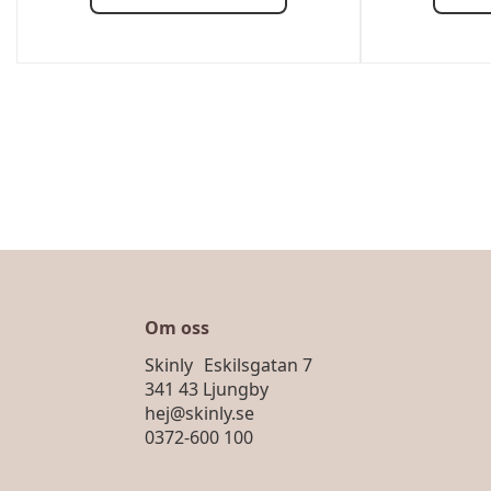
Om oss
Skinly Eskilsgatan 7
341 43 Ljungby
hej@skinly.se
0372-600 100