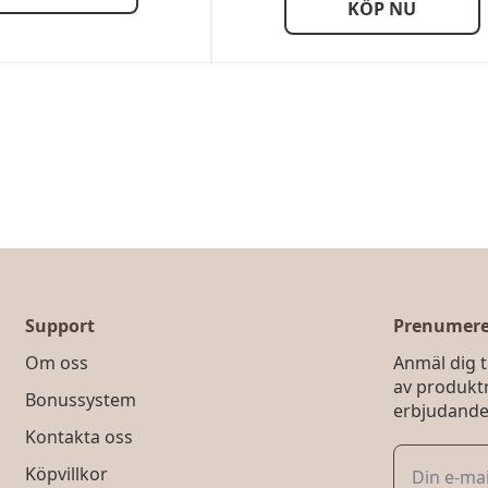
KÖP NU
Support
Prenumerer
Om oss
Anmäl dig ti
av produkt
Bonussystem
erbjudande
Kontakta oss
Köpvillkor