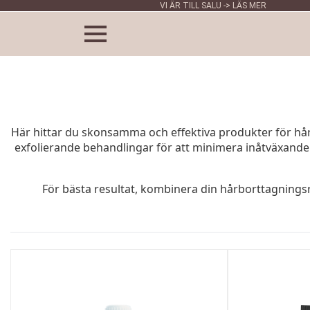
VI ÄR TILL SALU -> LÄS MER
Här hittar du skonsamma och effektiva produkter för hå
exfolierande behandlingar för att minimera inåtväxande 
För bästa resultat, kombinera din hårborttagningsr