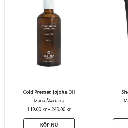
Cold Pressed Jojoba Oil
Sh
Maria Åkerberg
Ma
Prisintervall:
149,00
kr
–
249,00
kr
149,00 kr
till
KÖP NU
249,00 kr