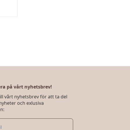
a på vårt nyhetsbrev!
ll vårt nyhetsbrev för att ta del
nyheter och exlusiva
n: