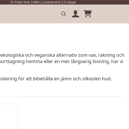
Fri frakt över 249kr | Leveranstid 2-5 dagar
Search
for:
ekologiska och veganska alternativ som vax, rakning och
borttagning hemma eller en mer långvarig lösning, har vi
iering för att bibehålla en jämn och silkeslen hud.