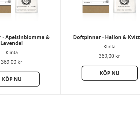
r - Apelsinblomma &
Doftpinnar - Hallon & Kvit
Lavendel
Klinta
Klinta
369,00
kr
369,00
kr
KÖP NU
KÖP NU