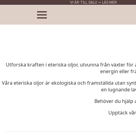
VI ÄR TILL SALU -> LÄS MER
Utforska kraften i eteriska oljor, utvunna från växter f
energin eller f
Våra eteriska oljor är ekologiska och framställda utan synt
en lugnande lav
Behöver du hjälp a
Upptäck vår