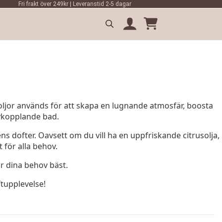
Fri frakt över 249kr | Leveranstid 2-5 dagar
Search
for:
 oljor används för att skapa en lugnande atmosfär, boosta
avkopplande bad.
ns dofter. Oavsett om du vill ha en uppfriskande citrusolja,
 för alla behov.
ar dina behov bäst.
tupplevelse!