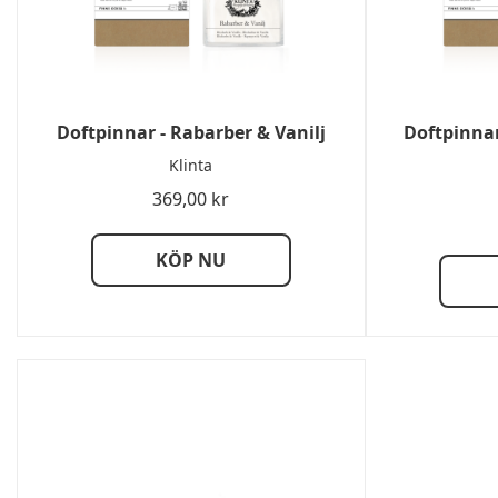
Doftpinnar - Rabarber & Vanilj
Doftpinna
Klinta
369,00
kr
KÖP NU