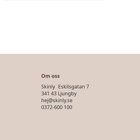
Om oss
Skinly Eskilsgatan 7
341 43 Ljungby
hej@skinly.se
0372-600 100