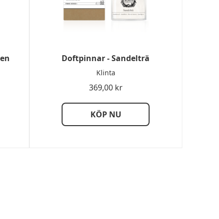
ten
Doftpinnar - Sandelträ
Klinta
369,00
kr
KÖP NU