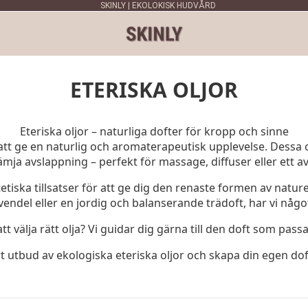
SKINLY | EKOLOKISK HUDVÅRD
ETERISKA OLJOR
Eteriska oljor – naturliga dofter för kropp och sinne
ör att ge en naturlig och aromaterapeutisk upplevelse. Dessa
rämja avslappning – perfekt för massage, diffuser eller ett 
etiska tillsatser för att ge dig den renaste formen av nature
endel eller en jordig och balanserande trädoft, har vi något
tt välja rätt olja? Vi guidar dig gärna till den doft som pass
t utbud av ekologiska eteriska oljor och skapa din egen dof