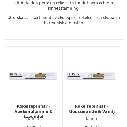
att hitta den perfekta rökelsern för ditt hem och din
sinnesstämning.
Utforska vårt sortiment av ekologiska rökelser och skapa en
harmonisk atmosfär!
Rökelsepinnar -
Rökelsepinnar -
Apelsinblomma &
Mousserande & Vanilj
Lavendel
Klinta
Klinta
79,00
kr
79,00
kr