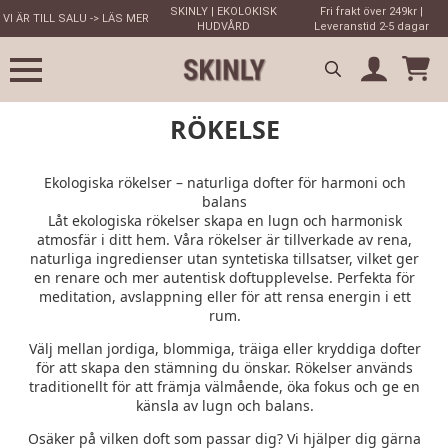
SKINLY | EKOLOKISK
Fri frakt över 249kr |
VI ÄR TILL SALU -> LÄS MER
HUDVÅRD
Leveranstid 2-5 dagar
Search
RÖKELSE
for:
Ekologiska rökelser – naturliga dofter för harmoni och
balans
Låt ekologiska rökelser skapa en lugn och harmonisk
atmosfär i ditt hem. Våra rökelser är tillverkade av rena,
naturliga ingredienser utan syntetiska tillsatser, vilket ger
en renare och mer autentisk doftupplevelse. Perfekta för
meditation, avslappning eller för att rensa energin i ett
rum.
Välj mellan jordiga, blommiga, träiga eller kryddiga dofter
för att skapa den stämning du önskar. Rökelser används
traditionellt för att främja välmående, öka fokus och ge en
känsla av lugn och balans.
Osäker på vilken doft som passar dig? Vi hjälper dig gärna