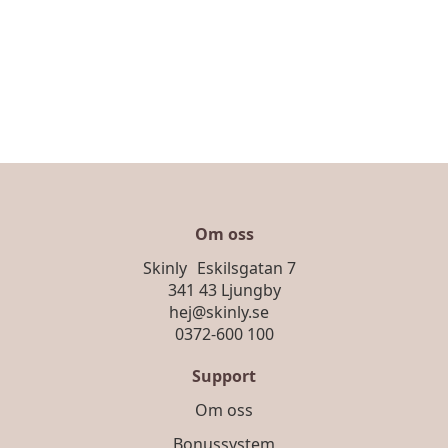
Om oss
Skinly Eskilsgatan 7
341 43 Ljungby
hej@skinly.se
0372-600 100
Support
Om oss
Bonussystem