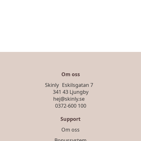
Om oss
Skinly Eskilsgatan 7
341 43 Ljungby
hej@skinly.se
0372-600 100
Support
Om oss
Bonussystem