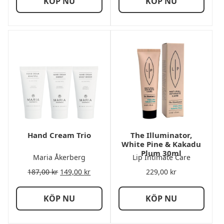
KÖP NU
KÖP NU
249,00 kr
Hand Cream Trio
The Illuminator,
White Pine & Kakadu
Plum 30ml
Maria Åkerberg
Lip Intimate Care
Det
Det
187,00
kr
149,00
kr
229,00
kr
ursprungliga
nuvarande
priset
priset
KÖP NU
KÖP NU
var:
är:
187,00 kr.
149,00 kr.