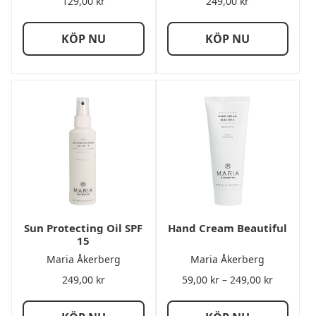
129,00
kr
249,00
kr
KÖP NU
KÖP NU
Sun Protecting Oil SPF
Hand Cream Beautiful
15
Maria Åkerberg
Maria Åkerberg
Prisinterv
249,00
kr
59,00
kr
–
249,00
kr
59,00 kr
till