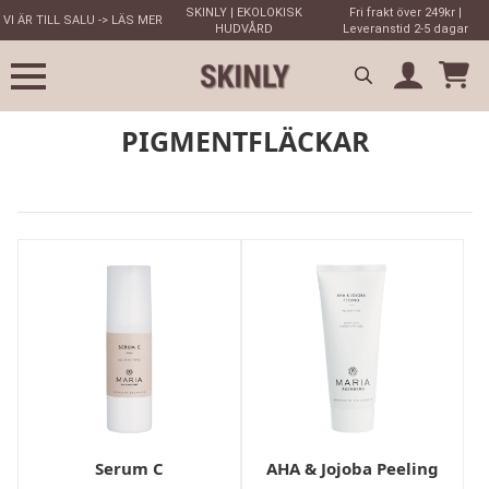
SKINLY | EKOLOKISK
Fri frakt över 249kr |
VI ÄR TILL SALU -> LÄS MER
HUDVÅRD
Leveranstid 2-5 dagar
Search
PIGMENTFLÄCKAR
for:
Serum C
AHA & Jojoba Peeling