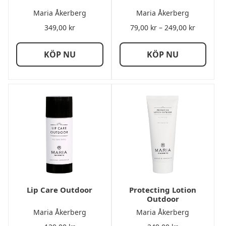
Maria Åkerberg
Maria Åkerberg
Prisinterv
349,00
kr
79,00
kr
–
249,00
kr
79,00 kr
till
KÖP NU
KÖP NU
249,00 kr
Lip Care Outdoor
Protecting Lotion
Outdoor
Maria Åkerberg
Maria Åkerberg