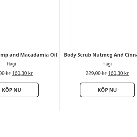
emp and Macadamia Oil
Body Scrub Nutmeg And Cin
Hagi
Hagi
,00
kr
160,30
kr
229,00
kr
160,30
kr
KÖP NU
KÖP NU