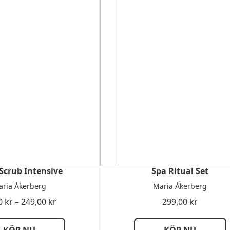
 Scrub Intensive
Spa Ritual Set
ria Åkerberg
Maria Åkerberg
Prisintervall:
0
kr
–
249,00
kr
299,00
kr
69,00 kr
till