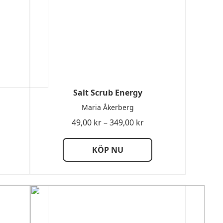
Salt Scrub Energy
Maria Åkerberg
sintervall:
Prisintervall:
49,00
kr
–
349,00
kr
00 kr
49,00 kr
till
KÖP NU
,00 kr
349,00 kr