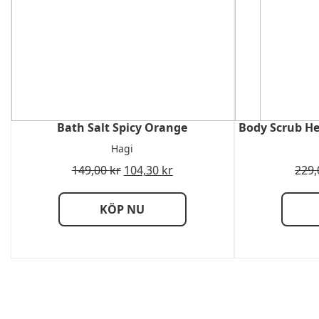
Bath Salt Spicy Orange
Body Scrub H
Hagi
149,00
kr
104,30
kr
229
KÖP NU