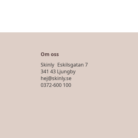
Om oss
Skinly Eskilsgatan 7
341 43 Ljungby
hej@skinly.se
0372-600 100