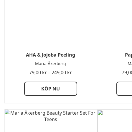
AHA & Jojoba Peeling
Pa
Maria Åkerberg
Ma
Prisintervall:
79,00
kr
–
249,00
kr
79,0
79,00 kr
till
KÖP NU
249,00 kr