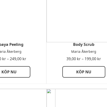
paya Peeling
Body Scrub
ria Åkerberg
Maria Åkerberg
Prisintervall:
Pri
0
kr
–
249,00
kr
39,00
kr
–
199,00
kr
79,00 kr
39,
till
till
KÖP NU
KÖP NU
249,00 kr
199