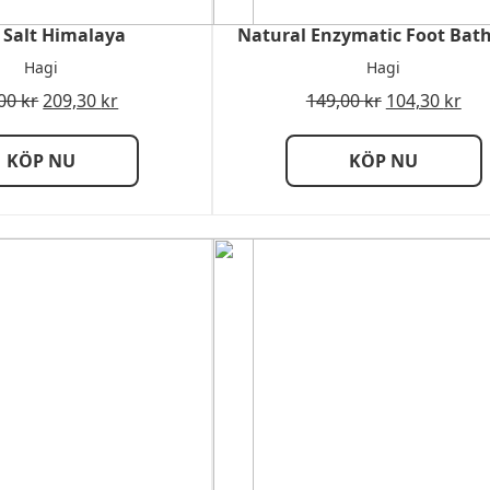
 Salt Himalaya
Natural Enzymatic Foot Bath
Hagi
Hagi
,00
kr
209,30
kr
149,00
kr
104,30
kr
KÖP NU
KÖP NU