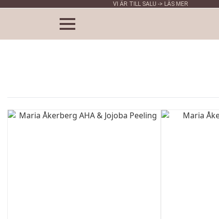
VI ÄR TILL SALU -> LÄS MER