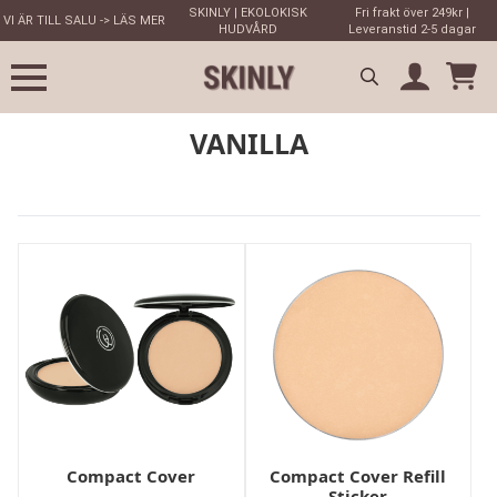
SKINLY | EKOLOKISK
Fri frakt över 249kr |
VI ÄR TILL SALU -> LÄS MER
HUDVÅRD
Leveranstid 2-5 dagar
Search
VANILLA
for:
Compact Cover
Compact Cover Refill
Sticker