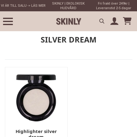
SKINLY | EKOLOKISK
Fri frakt över 249kr |
VI ÄR TILL SALU -> LÄS MER
HUDVÅRD
Leveranstid 2-5 dagar
Search
SILVER DREAM
for:
Highlighter silver
dream