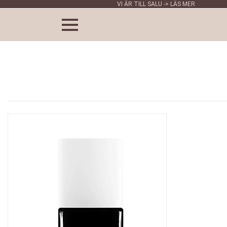
VI ÄR TILL SALU -> LÄS MER