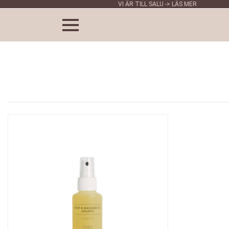
VI ÄR TILL SALU -> LÄS MER