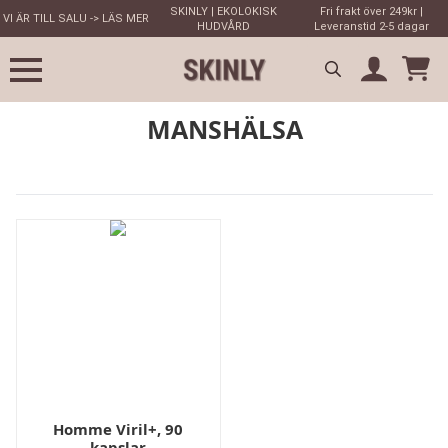
SKINLY | EKOLOKISK
Fri frakt över 249kr |
VI ÄR TILL SALU -> LÄS MER
HUDVÅRD
Leveranstid 2-5 dagar
Search
MANSHÄLSA
for:
Homme Viril+, 90
kapslar