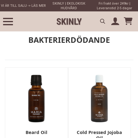
SKINLY | EKOLOKISK
Fri frakt över 249kr |
VI ÄR TILL SALU -> LÄS MER
HUDVÅRD
Leveranstid 2-5 dagar
Search
BAKTERIERDÖDANDE
for:
Beard Oil
Cold Pressed Jojoba
Oil