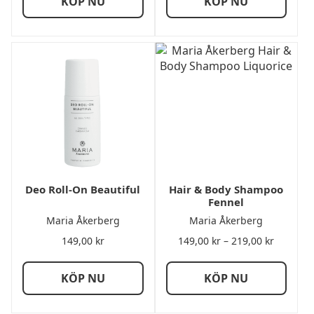
KÖP NU
KÖP NU
Deo Roll-On Beautiful
Hair & Body Shampoo
Fennel
Maria Åkerberg
Maria Åkerberg
Prisinter
149,00
kr
149,00
kr
–
219,00
kr
149,00 k
till
KÖP NU
KÖP NU
219,00 k