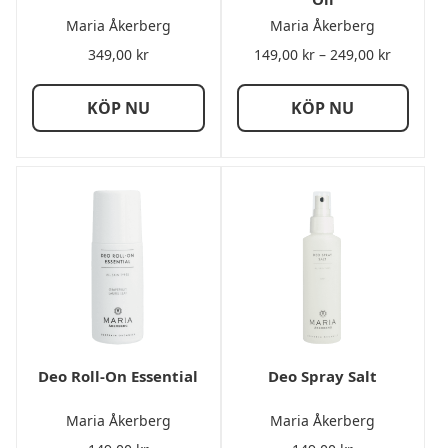
Maria Åkerberg
Maria Åkerberg
Prisinter
349,00
kr
149,00
kr
–
249,00
kr
149,00 k
till
KÖP NU
KÖP NU
249,00 k
Deo Roll-On Essential
Deo Spray Salt
Maria Åkerberg
Maria Åkerberg