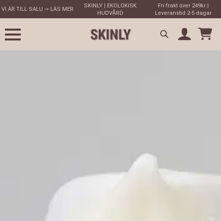
SKINLY | EKOLOKISK
Fri frakt över 249kr |
VI ÄR TILL SALU -> LÄS MER
HUDVÅRD
Leveranstid 2-5 dagar
Search
for: