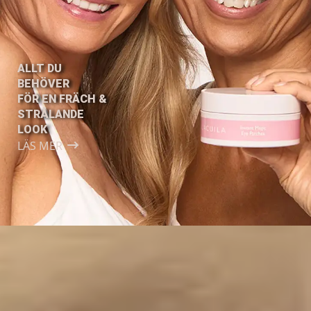
ALLT DU
BEHÖVER
FÖR EN FRÄCH &
STRÅLANDE
LOOK
LÄS MER